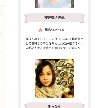
櫻井撫子先生
電話占いウィル
皆様初めまして、この度ウィルにて鑑定師と
して在籍する事になりました櫻井撫子です。
人間の人生とは選択の連続です。右か左か進
むべき道をもしも迷わ...
香々先生