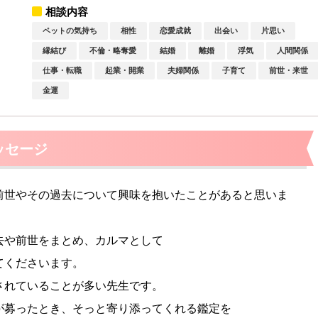
相談内容
ペットの気持ち
相性
恋愛成就
出会い
片思い
縁結び
不倫・略奪愛
結婚
離婚
浮気
人間関係
仕事・転職
起業・開業
夫婦関係
子育て
前世・来世
金運
ッセージ
前世やその過去について興味を抱いたことがあると思いま
去や前世をまとめ、カルマとして
てくださいます。
されていることが多い先生です。
が募ったとき、そっと寄り添ってくれる鑑定を