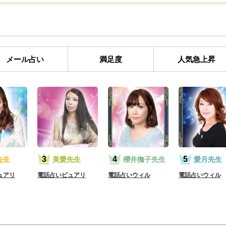
メール占い
満足度
人気急上昇
先生
美愛先生
櫻井撫子先生
愛月先生
ュアリ
電話占いピュアリ
電話占いウィル
電話占いウィル