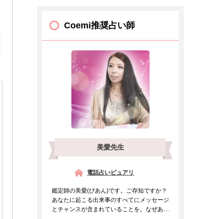
Coemi推奨占い師
美愛先生
電話占いピュアリ
鑑定師の美愛(びあん)です。ご存知ですか？
あなたに起こる出来事のすべてにメッセージ
とチャンスが含まれていることを。なぜあの
人と出会ったのか、...