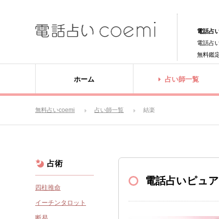
電話占い
電話占
無料鑑
ホーム
占い師一覧
無料占いcoemi
占い師一覧
結楽
占術
電話占いピュ
四柱推命
イーチンタロット
断易