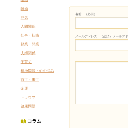
離婚
名前
（必須）
浮気
人間関係
仕事・転職
メールアドレス
（必須）メールア
起業・開業
夫婦関係
子育て
精神問題・心の悩み
前世・来世
金運
トラウマ
健康問題
コラム