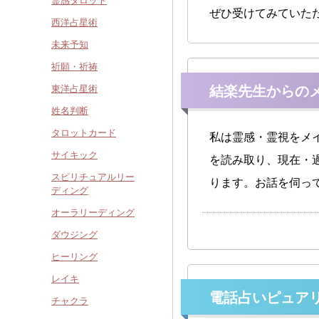
霊感タロット
ぜひ受けてみていた
西洋占星術
未来予知
祈願・祈祷
東洋占星術
結楽先生からの
姓名判断
タロットカード
私は霊感・霊視をメ
サイキック
を読み取り、現在・
スピリチュアルリー
ります。お話を伺っ
ディング
オーラリーディング
ダウジング
ヒーリング
レイキ
電話占いピュア
チャクラ