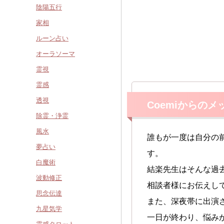
陰陽五行
家相
ルーン占い
オーラソーマ
霊視
霊感
透視
Coemiからのメ
除霊・浄霊
風水
誰もが一度は自分の
夢占い
す。
白魔術
結楽先生はそんな過
波動修正
相談者様にお伝えし
思念伝達
また、深夜帯に出演
九星気学
一日が終わり、悩み