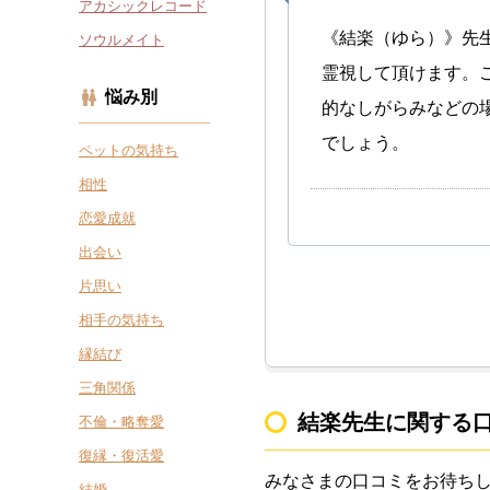
アカシックレコード
《結楽（ゆら）》先
ソウルメイト
霊視して頂けます。
悩み別
的なしがらみなどの
でしょう。
ペットの気持ち
相性
恋愛成就
出会い
片思い
相手の気持ち
縁結び
三角関係
結楽先生に関する
不倫・略奪愛
復縁・復活愛
みなさまの口コミをお待ち
結婚