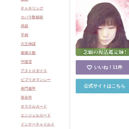
チャネリング
カバラ数秘術
周易
手相
六壬神課
紫微斗数
守護霊
いいね！
11件
アストロダイス
ビブリオマンシー
公式サイトはこちら
奇門遁甲
算命学
オラクルカード
エンジェルカード
インナーチャイルド