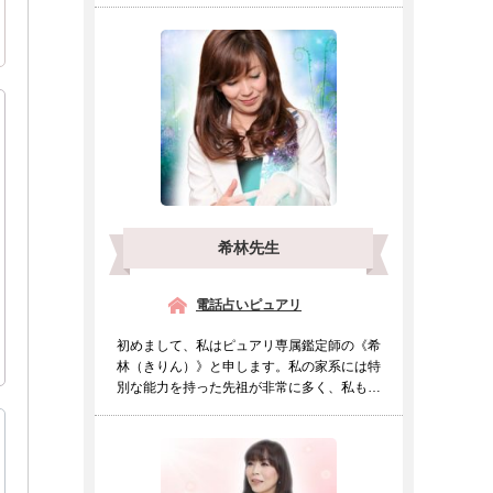
希林先生
電話占いピュアリ
初めまして、私はピュアリ専属鑑定師の《希
林（きりん）》と申します。私の家系には特
別な能力を持った先祖が非常に多く、私も幼
い頃より他の人とは違...