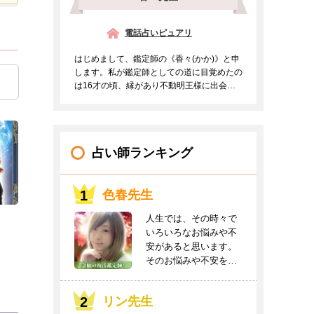
電話占いピュアリ
はじめまして、鑑定師の《香々(かか)》と申
します。私が鑑定師としての道に目覚めたの
は16才の頃、縁があり不動明王様に出会う
事ができご支持を頂...
占い師ランキング
色春先生
人生では、その時々で
いろいろなお悩みや不
安があると思います。
そのお悩みや不安をお
聞かせください。良
き...
リン先生