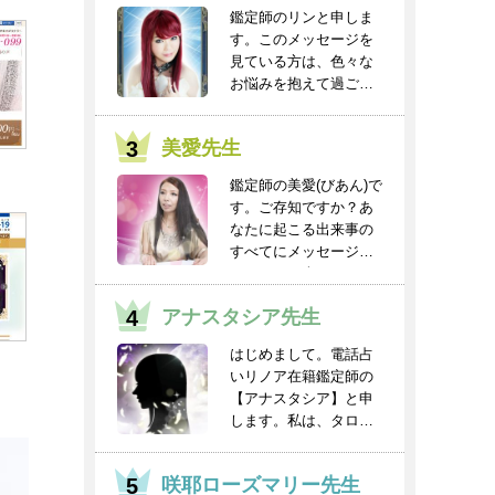
鑑定師のリンと申しま
す。このメッセージを
見ている方は、色々な
お悩みを抱えて過ごし
ていると思います。
人...
美愛先生
鑑定師の美愛(びあん)で
す。ご存知ですか？あ
なたに起こる出来事の
すべてにメッセージと
チャンスが含まれ...
アナスタシア先生
はじめまして。電話占
いリノア在籍鑑定師の
【アナスタシア】と申
します。私は、タロッ
トを得意としてお
り、...
咲耶ローズマリー先生