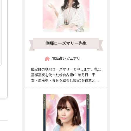
咲耶ローズマリー先生
電話占いピュアリ
鑑定師の咲耶ローズマリーと申します。私は
霊感霊視を使った総合占術(生年月日・干
支・血液型・母音を総合し鑑定)を得意とし
ております。霊感霊視の...