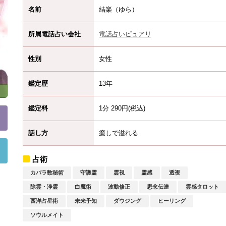
名前
結楽（ゆら）
所属電話占い会社
電話占いピュアリ
性別
女性
鑑定歴
13年
鑑定料
1分 290円(税込)
話し方
癒しで溢れる
占術
カバラ数秘術
守護霊
霊視
霊感
透視
除霊・浄霊
白魔術
波動修正
思念伝達
霊感タロット
西洋占星術
未来予知
ダウジング
ヒーリング
ソウルメイト