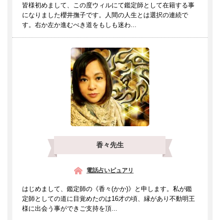
皆様初めまして、この度ウィルにて鑑定師として在籍する事
になりました櫻井撫子です。人間の人生とは選択の連続で
す。右か左か進むべき道をもしも迷わ...
香々先生
電話占いピュアリ
はじめまして、鑑定師の《香々(かか)》と申します。私が鑑
定師としての道に目覚めたのは16才の頃、縁があり不動明王
様に出会う事ができご支持を頂...