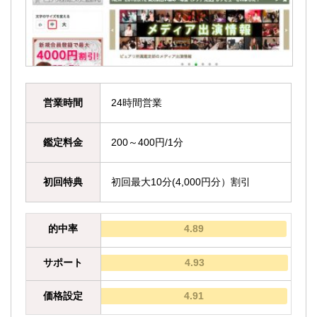
営業時間
24時間営業
鑑定料金
200～400円/1分
初回特典
初回最大10分(4,000円分）割引
的中率
4.89
サポート
4.93
価格設定
4.91