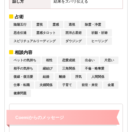
話し方
結果をズバリ伝える
占術
陰陽五行
霊視
霊感
透視
除霊・浄霊
思念伝達
霊感タロット
西洋占星術
祈願・祈祷
スピリチュアルリーディング
ダウジング
ヒーリング
相談内容
ペットの気持ち
相性
恋愛成就
出会い
片思い
相手の気持ち
縁結び
三角関係
不倫・略奪愛
復縁・復活愛
結婚
離婚
浮気
人間関係
仕事・転職
夫婦関係
子育て
前世・来世
金運
健康問題
Coemiからのメッセージ