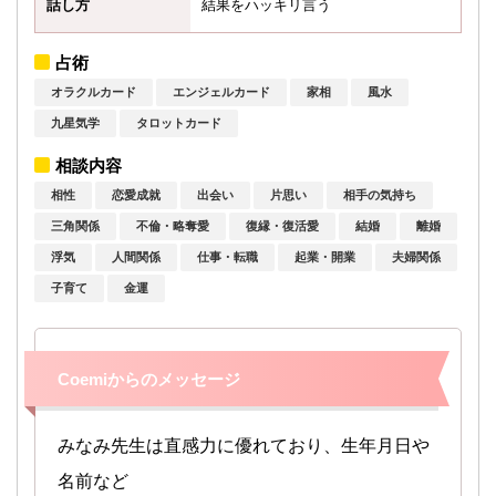
話し方
結果をハッキリ言う
占術
オラクルカード
エンジェルカード
家相
風水
九星気学
タロットカード
相談内容
相性
恋愛成就
出会い
片思い
相手の気持ち
三角関係
不倫・略奪愛
復縁・復活愛
結婚
離婚
浮気
人間関係
仕事・転職
起業・開業
夫婦関係
子育て
金運
Coemiからのメッセージ
みなみ先生は直感力に優れており、生年月日や
名前など