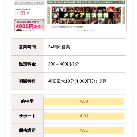
営業時間
24時間営業
鑑定料金
200～400円/1分
初回特典
初回最大10分(4,000円分）割引
的中率
4.89
サポート
4.93
価格設定
4.91