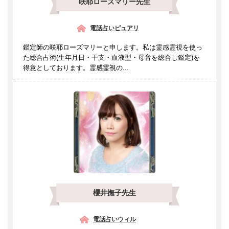
咲耶ローズマリー先生
電話占いピュアリ
鑑定師の咲耶ローズマリーと申します。私は霊感霊視を使っ
た総合占術(生年月日・干支・血液型・母音を総合し鑑定)を
得意としております。霊感霊視の...
櫻井撫子先生
電話占いウィル