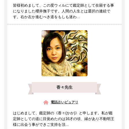
皆様初めまして、この度ウィルにて鑑定師として在籍する事
になりました櫻井撫子です。人間の人生とは選択の連続で
す。右か左か進むべき道をもしも迷わ...
香々先生
電話占いピュアリ
はじめまして、鑑定師の《香々(かか)》と申します。私が鑑
定師としての道に目覚めたのは16才の頃、縁があり不動明王
様に出会う事ができご支持を頂...