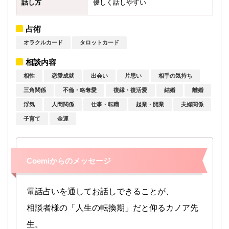
話し方
優しく話しやすい
占術
オラクルカード
タロットカード
相談内容
相性
恋愛成就
出会い
片思い
相手の気持ち
三角関係
不倫・略奪愛
復縁・復活愛
結婚
離婚
浮気
人間関係
仕事・転職
起業・開業
夫婦関係
子育て
金運
Coemiからのメッセージ
電話占いを通してお話しできることが、
相談者様の「人生の転換期」だと仰るカノア先
生。