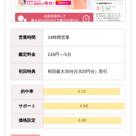
営業時間
24時間営業
鑑定料金
216円～/1分
初回特典
初回最大30分(5,820円分）割引
的中率
4.72
サポート
4.98
価格設定
4.80