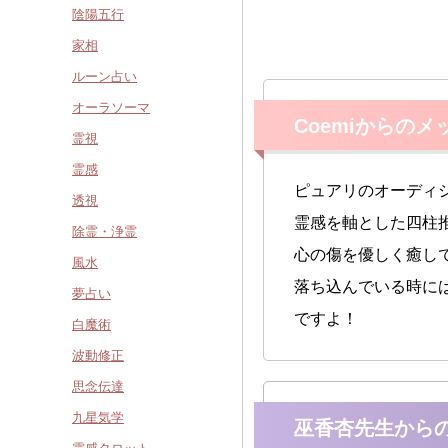
陰陽五行
家相
ルーン占い
オーラソーマ
Coemiからのメ
霊視
霊感
ピュアリのオーディ
透視
霊感を軸とした四柱
除霊・浄霊
心の傷を優しく癒し
風水
落ち込んでいる時に
夢占い
ですよ！
白魔術
波動修正
思念伝達
九星気学
巫香杏先生から