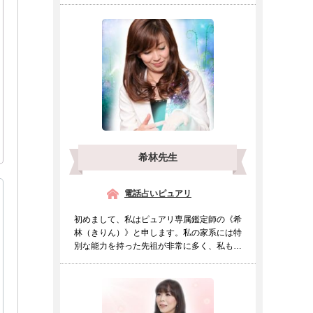
希林先生
電話占いピュアリ
初めまして、私はピュアリ専属鑑定師の《希
林（きりん）》と申します。私の家系には特
別な能力を持った先祖が非常に多く、私も幼
い頃より他の人とは違...