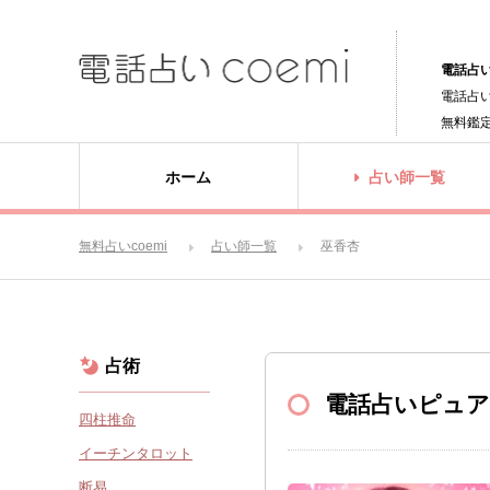
電話占い
電話占
無料鑑
ホーム
占い師一覧
無料占いcoemi
占い師一覧
巫香杏
占術
電話占いピュ
四柱推命
イーチンタロット
断易