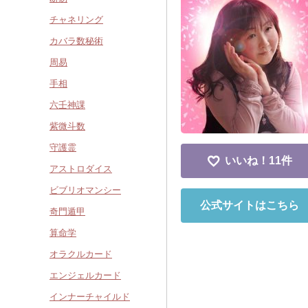
チャネリング
カバラ数秘術
周易
手相
六壬神課
紫微斗数
守護霊
いいね！
11件
アストロダイス
ビブリオマンシー
公式サイトはこちら
奇門遁甲
算命学
オラクルカード
エンジェルカード
インナーチャイルド