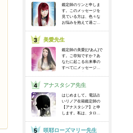
鑑定師のリンと申しま
す。このメッセージを
見ている方は、色々な
お悩みを抱えて過ごし
ていると思います。
人...
美愛先生
鑑定師の美愛(びあん)で
す。ご存知ですか？あ
なたに起こる出来事の
すべてにメッセージと
チャンスが含まれ...
アナスタシア先生
はじめまして。電話占
いリノア在籍鑑定師の
【アナスタシア】と申
します。私は、タロッ
トを得意としてお
り、...
咲耶ローズマリー先生