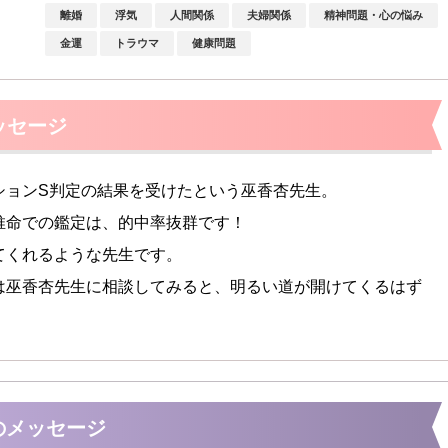
離婚
浮気
人間関係
夫婦関係
精神問題・心の悩み
金運
トラウマ
健康問題
ッセージ
ションS判定の結果を受けたという巫香杏先生。
推命での鑑定は、的中率抜群です！
てくれるような先生です。
は巫香杏先生に相談してみると、明るい道が開けてくるはず
のメッセージ