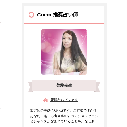
Coemi推奨占い師
美愛先生
電話占いピュアリ
鑑定師の美愛(びあん)です。ご存知ですか？
あなたに起こる出来事のすべてにメッセージ
とチャンスが含まれていることを。なぜあの
人と出会ったのか、...