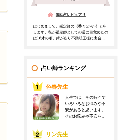
電話占いピュアリ
はじめまして、鑑定師の《香々(かか)》と申
します。私が鑑定師としての道に目覚めたの
は16才の頃、縁があり不動明王様に出会う
事ができご支持を頂...
占い師ランキング
色春先生
人生では、その時々で
いろいろなお悩みや不
安があると思います。
そのお悩みや不安をお
聞かせください。良
き...
リン先生