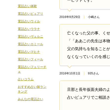
ーピットです。
電話占い体験
電話占いピュアリ
2016年9月29日
小嶋さん
電話占いウィル
電話占いウラナ
亡くなった父の事、く
電話占いヴェルニ
「「ああこの先生は本
電話占いカミール
父の気持ちを知ること
電話占いマヒナ
なくなっていくのを感
電話占いフィール
電話占いフェリーチ
ェ
2016年10月1日
935さん
占いコラム
おすすめ占い師ラン
旦那と長年仮面夫婦の
キング
占いピュアリでご相談
みんなの電話占い