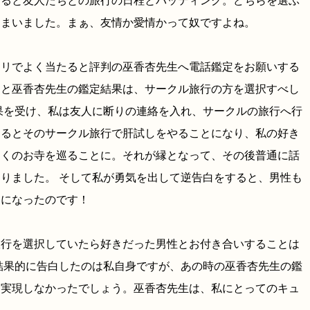
すると友人たちとの旅行の日程とバッティング。どちらを選ぶ
しまいました。まぁ、友情か愛情かって奴ですよね。
アリでよく当たると評判の巫香杏先生へ電話鑑定をお願いする
ると巫香杏先生の鑑定結果は、サークル旅行の方を選択すべし
果を受け、私は友人に断りの連絡を入れ、サークルの旅行へ行
するとそのサークル旅行で肝試しをやることになり、私の好き
近くのお寺を巡ることに。それが縁となって、その後普通に話
りました。 そして私が勇気を出して逆告白をすると、男性も
開になったのです！
旅行を選択していたら好きだった男性とお付き合いすることは
結果的に告白したのは私自身ですが、あの時の巫香杏先生の鑑
も実現しなかったでしょう。巫香杏先生は、私にとってのキュ