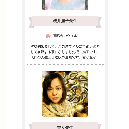
櫻井撫子先生
電話占いウィル
皆様初めまして、この度ウィルにて鑑定師と
して在籍する事になりました櫻井撫子です。
人間の人生とは選択の連続です。右か左か進
むべき道をもしも迷わ...
香々先生