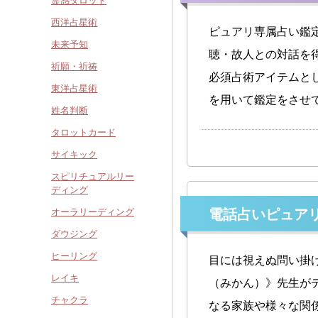
霊感タロット
西洋占星術
ピュアリ専属占い鑑
未来予知
聴・故人との対話を
祈願・祈祷
必須占術アイテムと
東洋占星術
を用いて鑑定をさせ
姓名判断
タロットカード
サイキック
スピリチュアルリー
ディング
オーラリーディング
電話占いピュア
ダウジング
ヒーリング
目には視えぬ問い掛
レイキ
（みかん）》先生が
チャクラ
なる家族や様々な関