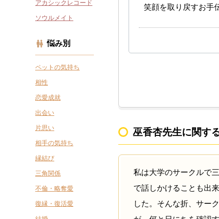
アカシックレコード
笑顔を取り戻すお手
ソウルメイト
悩み別
ペットの気持ち
相性
恋愛成就
出会い
片思い
巫香杏先生に関す
相手の気持ち
縁結び
私は大学のサークルで
三角関係
で話しかけることも出来
不倫・略奪愛
した。そんな折、サー
復縁・復活愛
結婚