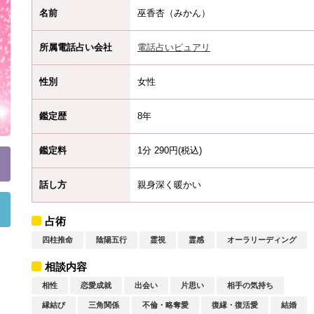
名前
巫香杏（みかん）
所属電話占い会社
電話占いピュアリ
性別
女性
鑑定歴
8年
鑑定料
1分 290円(税込)
話し方
親身深く暖かい
占術
四柱推命
陰陽五行
霊視
霊感
オーラリーディング
相談内容
相性
恋愛成就
出会い
片思い
相手の気持ち
縁結び
三角関係
不倫・略奪愛
復縁・復活愛
結婚