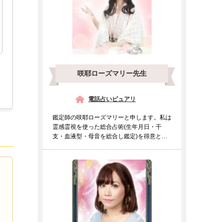
咲耶ローズマリー先生
電話占いピュアリ
鑑定師の咲耶ローズマリーと申します。私は
霊感霊視を使った総合占術(生年月日・干
支・血液型・母音を総合し鑑定)を得意とし
ております。霊感霊視の...