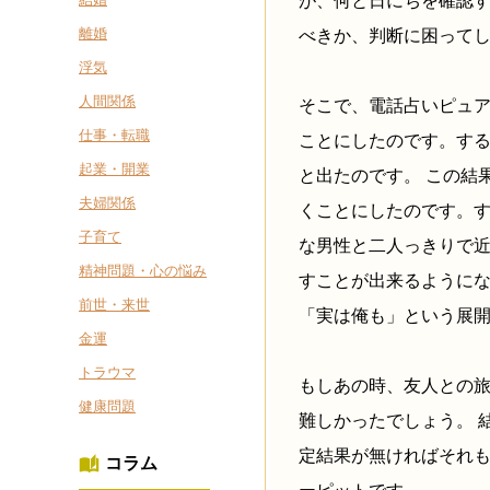
が、何と日にちを確認
離婚
べきか、判断に困って
浮気
人間関係
そこで、電話占いピュ
仕事・転職
ことにしたのです。す
起業・開業
と出たのです。 この結
夫婦関係
くことにしたのです。
子育て
な男性と二人っきりで
精神問題・心の悩み
すことが出来るようにな
前世・来世
「実は俺も」という展
金運
トラウマ
もしあの時、友人との
健康問題
難しかったでしょう。 
定結果が無ければそれ
コラム