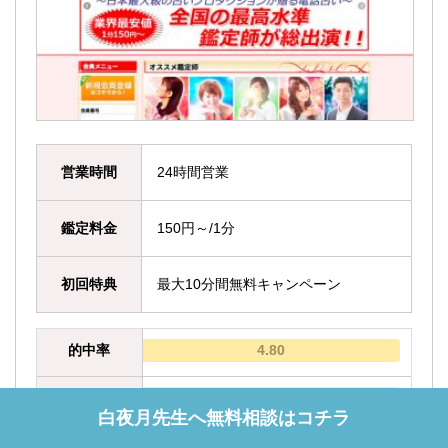
営業時間
24時間営業
鑑定料金
150円～/1分
初回特典
最大10分間無料キャンペーン
的中率
4.80
サポート
4.79
白夜月先生へ無料相談はコチラ
価格設定
4.99