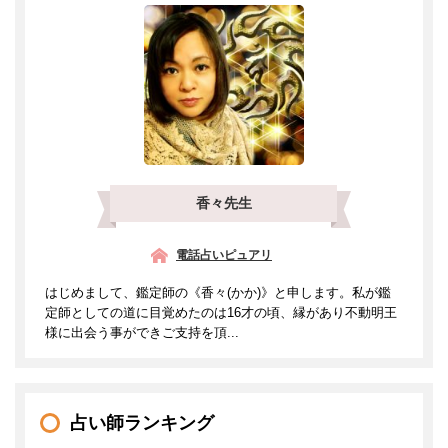
香々先生
電話占いピュアリ
はじめまして、鑑定師の《香々(かか)》と申します。私が鑑
定師としての道に目覚めたのは16才の頃、縁があり不動明王
様に出会う事ができご支持を頂...
占い師ランキング