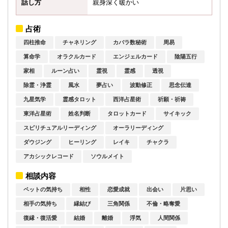
話し方
親身深く暖かい
占術
四柱推命
チャネリング
カバラ数秘術
周易
算命学
オラクルカード
エンジェルカード
陰陽五行
家相
ルーン占い
霊視
霊感
透視
除霊・浄霊
風水
夢占い
波動修正
思念伝達
九星気学
霊感タロット
西洋占星術
祈願・祈祷
東洋占星術
姓名判断
タロットカード
サイキック
スピリチュアルリーディング
オーラリーディング
ダウジング
ヒーリング
レイキ
チャクラ
アカシックレコード
ソウルメイト
相談内容
ペットの気持ち
相性
恋愛成就
出会い
片思い
相手の気持ち
縁結び
三角関係
不倫・略奪愛
復縁・復活愛
結婚
離婚
浮気
人間関係