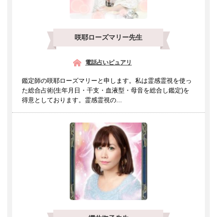
咲耶ローズマリー先生
電話占いピュアリ
鑑定師の咲耶ローズマリーと申します。私は霊感霊視を使っ
た総合占術(生年月日・干支・血液型・母音を総合し鑑定)を
得意としております。霊感霊視の...