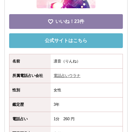
いいね！
23件
公式サイトはこちら
名前
凛音（りんね）
所属電話占い会社
電話占いウラナ
性別
女性
鑑定歴
3年
電話占い
1分 260 円