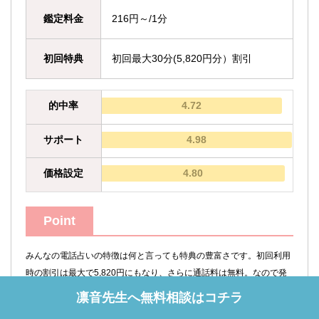
鑑定料金
216円～/1分
初回特典
初回最大30分(5,820円分）割引
的中率
4.72
サポート
4.98
価格設定
4.80
Point
みんなの電話占いの特徴は何と言っても特典の豊富さです。初回利用
時の割引は最大で5,820円にもなり、さらに通話料は無料。なので発
生する料金は鑑定料だけ。雑誌などにも掲載されたことのある占い師
凛音先生へ無料相談はコチラ
も多く在籍しているので、抱えている悩みを絶対に解決したい方にオ