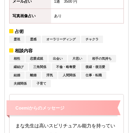
メール占い
1通 3500 円
写真画像占い
あり
占術
霊視
霊感
オーラリーディング
チャクラ
相談内容
相性
恋愛成就
出会い
片思い
相手の気持ち
縁結び
三角関係
不倫・略奪愛
復縁・復活愛
結婚
離婚
浮気
人間関係
仕事・転職
夫婦関係
子育て
Coemiからのメッセージ
まな先生は高いスピリチュアル能力を持ってい