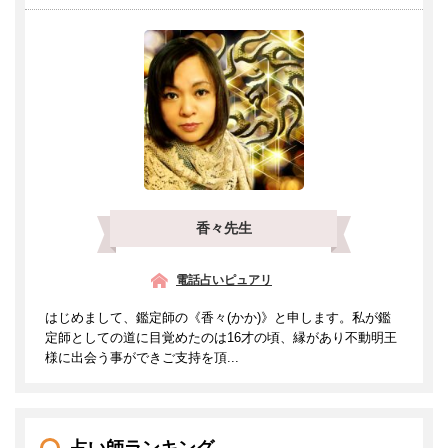
香々先生
電話占いピュアリ
はじめまして、鑑定師の《香々(かか)》と申します。私が鑑
定師としての道に目覚めたのは16才の頃、縁があり不動明王
様に出会う事ができご支持を頂...