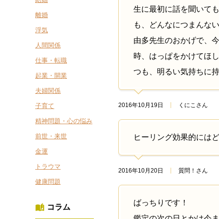
生に最初に話を聞いて
離婚
も、どんなにつまんな
浮気
由多先生のおかげで、
人間関係
時、はっぱをかけてほ
仕事・転職
つも、明るい気持ちに
起業・開業
夫婦関係
2016年10月19日
くにこさん
子育て
精神問題・心の悩み
前世・来世
ヒーリング効果的には
金運
トラウマ
2016年10月20日
質問！さん
健康問題
ばっちりです！
コラム
鑑定の次の日とかは今ま