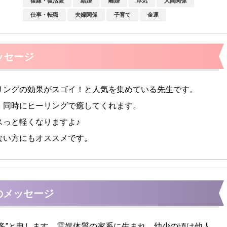
復縁・復活愛
結婚
離婚
浮気
人間関係
仕事・転職
夫婦関係
子育て
金運
ッセージ
リングの効果がスゴイ！と人気を集めている先生です。
、同時にヒーリングで癒してくれます。
スっと軽くなりますよ♪
ない方にもオススメです。
のメッセージ
由多”と申します。霊媒体質の家系に生まれ、幼少の頃は他人