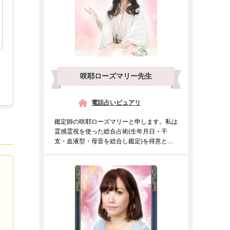
咲耶ローズマリー先生
電話占いピュアリ
鑑定師の咲耶ローズマリーと申します。私は
霊感霊視を使った総合占術(生年月日・干
支・血液型・母音を総合し鑑定)を得意とし
ております。霊感霊視の...