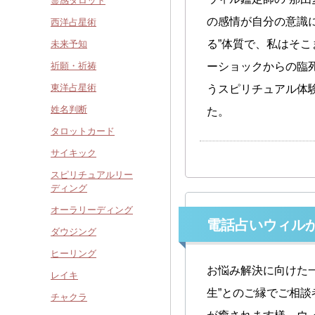
霊感タロット
の感情が自分の意識
西洋占星術
る”体質で、私はそ
未来予知
祈願・祈祷
ーショックからの臨
東洋占星術
うスピリチュアル体
姓名判断
た。
タロットカード
サイキック
スピリチュアルリー
ディング
オーラリーディング
電話占いウィル
ダウジング
ヒーリング
お悩み解決に向けた
レイキ
生”とのご縁でご相
チャクラ