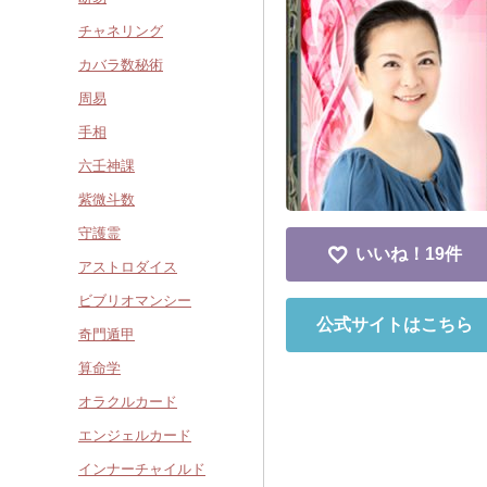
チャネリング
カバラ数秘術
周易
手相
六壬神課
紫微斗数
守護霊
いいね！
19件
アストロダイス
ビブリオマンシー
公式サイトはこちら
奇門遁甲
算命学
オラクルカード
エンジェルカード
インナーチャイルド