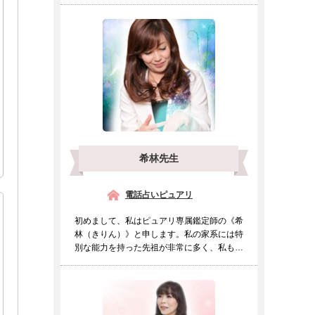
希林先生
電話占いピュアリ
初めまして、私はピュアリ専属鑑定師の《希
林（きりん）》と申します。私の家系には特
別な能力を持った先祖が非常に多く、私も幼
い頃より他の人とは違...