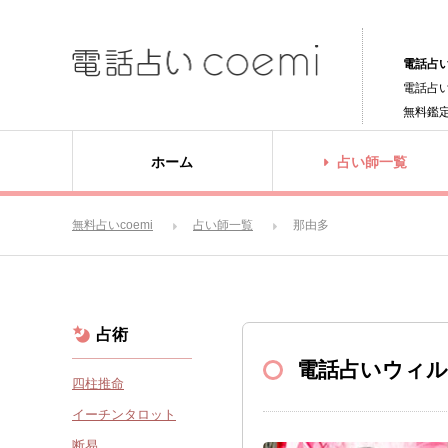
電話占い
電話占
無料鑑
ホーム
占い師一覧
無料占いcoemi
占い師一覧
那由多
占術
電話占いウィル
四柱推命
イーチンタロット
断易