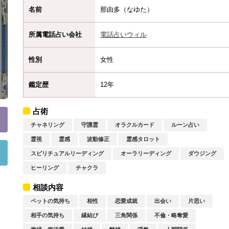
名前
那由多（なゆた）
所属電話占い会社
電話占いウィル
性別
女性
鑑定歴
12年
占術
チャネリング
守護霊
オラクルカード
ルーン占い
霊視
霊感
波動修正
霊感タロット
スピリチュアルリーディング
オーラリーディング
ダウジング
ヒーリング
チャクラ
相談内容
ペットの気持ち
相性
恋愛成就
出会い
片思い
相手の気持ち
縁結び
三角関係
不倫・略奪愛