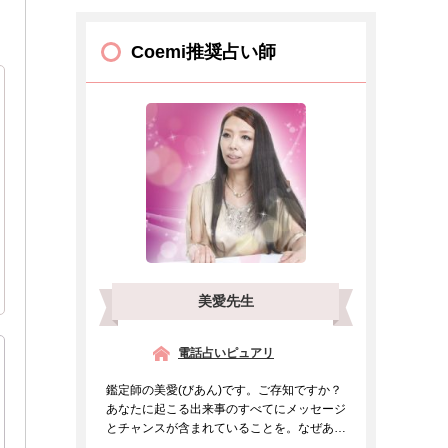
Coemi推奨占い師
美愛先生
電話占いピュアリ
鑑定師の美愛(びあん)です。ご存知ですか？
あなたに起こる出来事のすべてにメッセージ
とチャンスが含まれていることを。なぜあの
人と出会ったのか、...