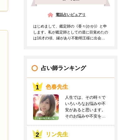
電話占いピュアリ
はじめまして、鑑定師の《香々(かか)》と申
します。私が鑑定師としての道に目覚めたの
は16才の頃、縁があり不動明王様に出会う
事ができご支持を頂...
占い師ランキング
色春先生
人生では、その時々で
いろいろなお悩みや不
安があると思います。
そのお悩みや不安をお
聞かせください。良
き...
リン先生