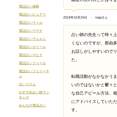
電話占い体験
電話占いピュアリ
2016年10月24日
nagiさん
電話占いウィル
電話占いウラナ
占い師の先生って時々
電話占いヴェルニ
くないのですが、那由
電話占いカミール
お話しがしやすいので
電話占いマヒナ
た。
電話占いフィール
電話占いフェリーチ
ェ
転職活動がなかなかう
占いコラム
いのではないかと鬱々
おすすめ占い師ラン
な自己アピール方法、
キング
にアドバイスしていた
みんなの電話占い
す。