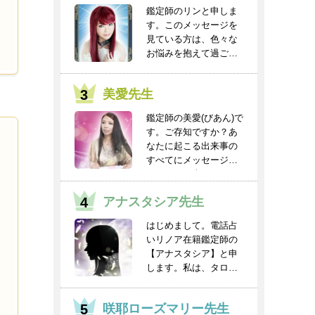
鑑定師のリンと申しま
す。このメッセージを
見ている方は、色々な
お悩みを抱えて過ごし
ていると思います。
人...
美愛先生
鑑定師の美愛(びあん)で
す。ご存知ですか？あ
なたに起こる出来事の
すべてにメッセージと
チャンスが含まれ...
アナスタシア先生
はじめまして。電話占
いリノア在籍鑑定師の
【アナスタシア】と申
します。私は、タロッ
トを得意としてお
り、...
咲耶ローズマリー先生