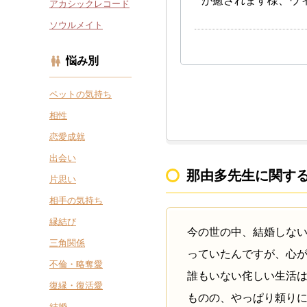
が癒されます様、ウ
アカシックレコード
ソウルメイト
悩み別
ペットの気持ち
相性
恋愛成就
出会い
那由多先生に関す
片思い
相手の気持ち
縁結び
今の世の中、結婚しな
三角関係
っていたんですが、心
不倫・略奪愛
誰もいない侘しい生活
復縁・復活愛
ものの、やっぱり頼り
結婚