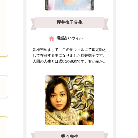
櫻井撫子先生
電話占いウィル
皆様初めまして、この度ウィルにて鑑定師と
して在籍する事になりました櫻井撫子です。
人間の人生とは選択の連続です。右か左か進
むべき道をもしも迷わ...
香々先生