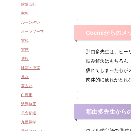
陰陽五行
家相
ルーン占い
オーラソーマ
Coemiからのメ
霊視
霊感
那由多先生は、ヒー
透視
悩み解決はもちろん
除霊・浄霊
疲れてしまった心が
風水
肉体的に疲れがとれ
夢占い
白魔術
波動修正
那由多先生から
思念伝達
九星気学
ウィル鑑定師の”那