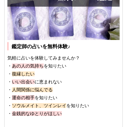
鑑定師の占いを無料体験♪
気軽に占いを体験してみませんか？
・
あの人の気持ち
を知りたい
・
復縁したい
・
いい出会い
に恵まれない
・
人間関係に悩んでる
・
運命の相手
を知りたい
・
ソウルメイト、ツインレイ
を知りたい
・
金銭的なゆとりがほしい