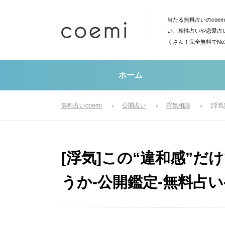
当たる無料占いのcoe
い、相性占いや恋愛占
くさん！完全無料でN
ホーム
無料占いcoemi
公開占い
浮気相談
[浮
[浮気]この“違和感”
うか-公開鑑定-無料占い