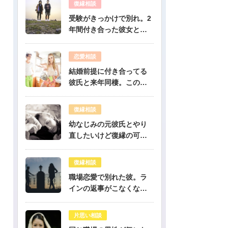
復縁相談
受験がきっかけで別れ。2
年間付き合った彼女と復
縁出来ますか？-公開鑑定-
無料占い
恋愛相談
結婚前提に付き合ってる
彼氏と来年同棲。このま
まで幸せになれる？-公開
鑑定-無料占い
復縁相談
幼なじみの元彼氏とやり
直したいけど復縁の可能
性は？-公開鑑定-無料占い
復縁相談
職場恋愛で別れた彼。ラ
インの返事がこなくなっ
たけど復縁できますか？-
公開鑑定-無料占い
片思い相談