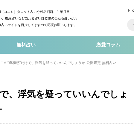
mi（コエミ）タロット占いや姓名判断、生年月日占
い、復縁占いなど当たる占い師監修の当たる占いがた
o1占いサイトを目指してますので応援お願いします。
無料占い
恋愛コラム
気]この“違和感”だけで、浮気を疑っていいんでしょうか-公開鑑定-無料占い-
だけで、浮気を疑っていいんでしょ
-