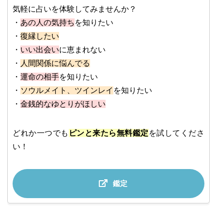
気軽に占いを体験してみませんか？
・
あの人の気持ち
を知りたい
・
復縁したい
・
いい出会い
に恵まれない
・
人間関係に悩んでる
・
運命の相手
を知りたい
・
ソウルメイト、ツインレイ
を知りたい
・
金銭的なゆとりがほしい
どれか一つでも
ピンと来たら無料鑑定
を試してくださ
い！
鑑定