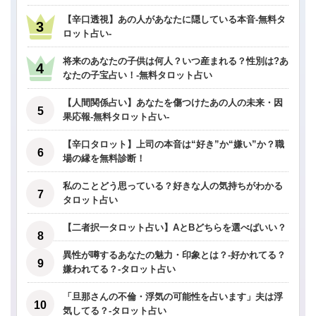
【辛口透視】あの人があなたに隠している本音-無料タ
ロット占い-
将来のあなたの子供は何人？いつ産まれる？性別は?あ
なたの子宝占い！-無料タロット占い
【人間関係占い】あなたを傷つけたあの人の未来・因
果応報-無料タロット占い-
【辛口タロット】上司の本音は“好き”か“嫌い”か？職
場の縁を無料診断！
私のことどう思っている？好きな人の気持ちがわかる
タロット占い
【二者択一タロット占い】AとBどちらを選べばいい？
異性が噂するあなたの魅力・印象とは？-好かれてる？
嫌われてる？-タロット占い
「旦那さんの不倫・浮気の可能性を占います」夫は浮
気してる？-タロット占い