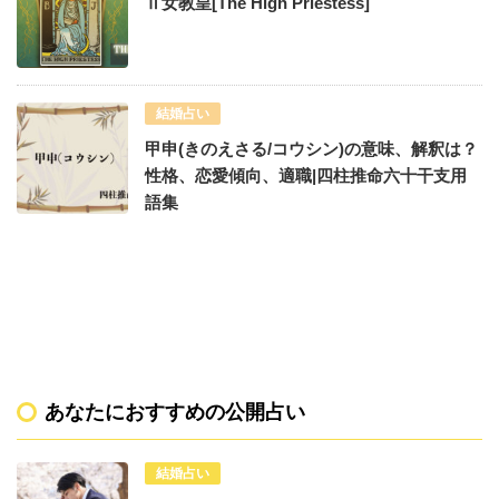
Ⅱ女教皇[The High Priestess]
結婚占い
甲申(きのえさる/コウシン)の意味、解釈は？
性格、恋愛傾向、適職|四柱推命六十干支用
語集
あなたにおすすめの公開占い
結婚占い