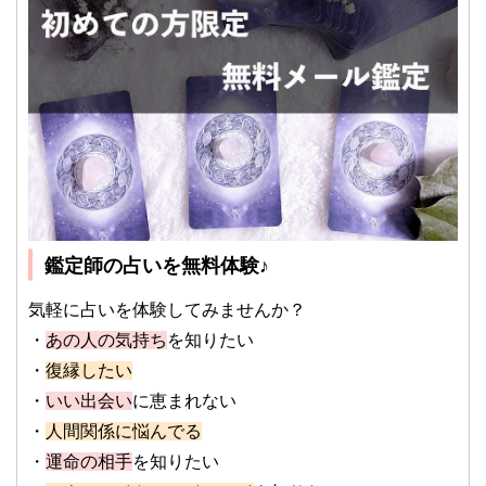
鑑定師の占いを無料体験♪
気軽に占いを体験してみませんか？
・
あの人の気持ち
を知りたい
・
復縁したい
・
いい出会い
に恵まれない
・
人間関係に悩んでる
・
運命の相手
を知りたい