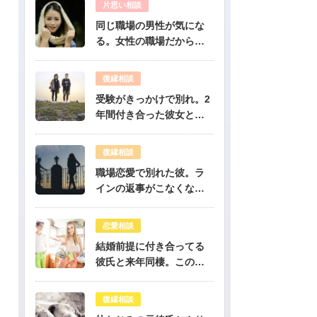
片思い相談
同じ職場の男性が気にな
る。女性の職場だから人
気のある彼だけど、彼は
私のこと好き？-公開鑑定-
復縁相談
無料占い
受験がきっかけで別れ。2
年間付き合った彼女と復
縁出来ますか？-公開鑑定-
無料占い
復縁相談
職場恋愛で別れた彼。ラ
インの返事がこなくなっ
たけど復縁できますか？-
公開鑑定-無料占い
恋愛相談
結婚前提に付き合ってる
彼氏と来年同棲。このま
まで幸せになれる？-公開
鑑定-無料占い
復縁相談