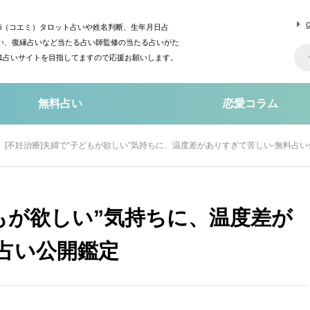
mi（コエミ）タロット占いや姓名判断、生年月日占
い、復縁占いなど当たる占い師監修の当たる占いがた
o1占いサイトを目指してますので応援お願いします。
無料占い
恋愛コラム
[不妊治療]夫婦で“子どもが欲しい”気持ちに、温度差がありすぎて苦しい-無料占
どもが欲しい”気持ちに、温度差が
占い公開鑑定