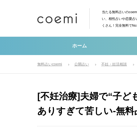
当たる無料占いのcoe
い、相性占いや恋愛占
くさん！完全無料でN
ホーム
無料占いcoemi
公開占い
不妊・妊活相談
[不妊治療]夫婦で“子
ありすぎて苦しい-無料