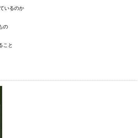
じているのか
もの
ること