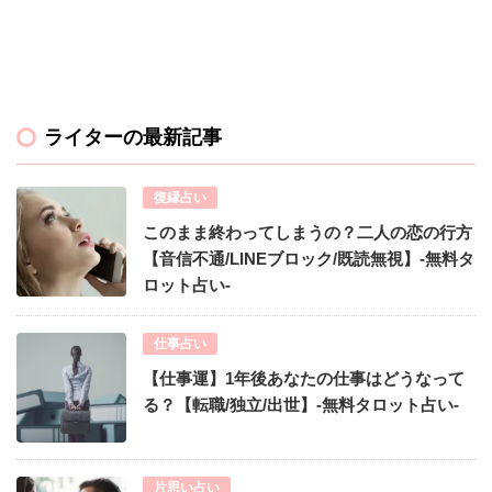
ライターの最新記事
復縁占い
このまま終わってしまうの？二人の恋の行方
【音信不通/LINEブロック/既読無視】-無料タ
ロット占い-
仕事占い
【仕事運】1年後あなたの仕事はどうなって
る？【転職/独立/出世】-無料タロット占い-
片思い占い