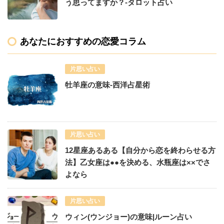
う思ってますか？-タロット占い
あなたにおすすめの恋愛コラム
片思い占い
牡羊座の意味-西洋占星術
片思い占い
12星座あるある【自分から恋を終わらせる方
法】乙女座は●●を決める、水瓶座は××でさ
よなら
片思い占い
ウィン(ウンジョー)の意味|ルーン占い