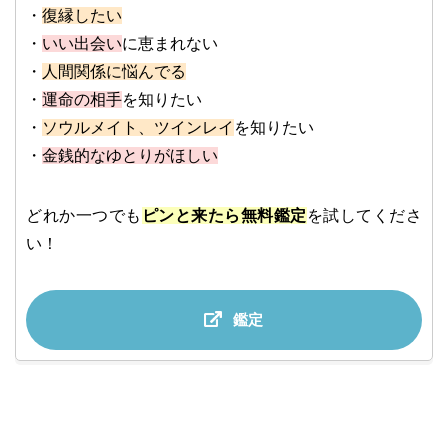
・
復縁したい
・
いい出会い
に恵まれない
・
人間関係に悩んでる
・
運命の相手
を知りたい
・
ソウルメイト、ツインレイ
を知りたい
・
金銭的なゆとりがほしい
どれか一つでも
ピンと来たら無料鑑定
を試してくださ
い！
鑑定