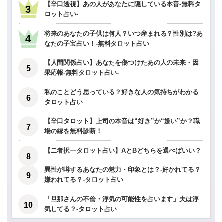
【辛口透視】あの人があなたに隠している本音-無料タ
ロット占い-
将来のあなたの子供は何人？いつ産まれる？性別は?あ
なたの子宝占い！-無料タロット占い
【人間関係占い】あなたを傷つけたあの人の未来・因
果応報-無料タロット占い-
私のことどう思っている？好きな人の気持ちがわかる
タロット占い
【辛口タロット】上司の本音は“好き”か“嫌い”か？職
場の縁を無料診断！
【二者択一タロット占い】AとBどちらを選べばいい？
異性が噂するあなたの魅力・印象とは？-好かれてる？
嫌われてる？-タロット占い
「旦那さんの不倫・浮気の可能性を占います」夫は浮
気してる？-タロット占い