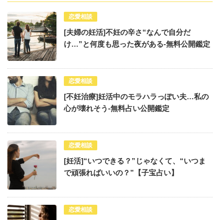
恋愛相談
[夫婦の妊活]不妊の辛さ“なんで自分だ
け…”と何度も思った夜がある-無料公開鑑定
恋愛相談
[不妊治療]妊活中のモラハラっぽい夫…私の
心が壊れそう-無料占い公開鑑定
恋愛相談
[妊活]“いつできる？”じゃなくて、“いつま
で頑張ればいいの？”【子宝占い】
恋愛相談