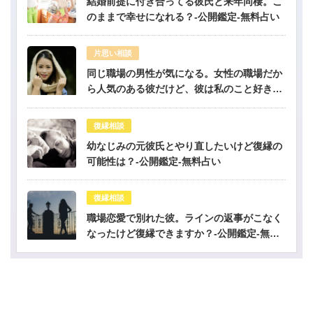
結婚前提に付き合ってる彼氏と来年同棲。こ
のままで幸せになれる？-公開鑑定-無料占い
片思い相談
同じ職場の男性が気になる。女性の職場だか
ら人気のある彼だけど、彼は私のこと好き？-
公開鑑定-無料占い
復縁相談
幼なじみの元彼氏とやり直したいけど復縁の
可能性は？-公開鑑定-無料占い
復縁相談
職場恋愛で別れた彼。ラインの返事がこなく
なったけど復縁できますか？-公開鑑定-無料
占い