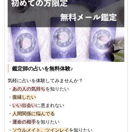
鑑定師の占いを無料体験♪
気軽に占いを体験してみませんか？
・
あの人の気持ち
を知りたい
・
復縁したい
・
いい出会い
に恵まれない
・
人間関係に悩んでる
・
運命の相手
を知りたい
・
ソウルメイト、ツインレイ
を知りたい