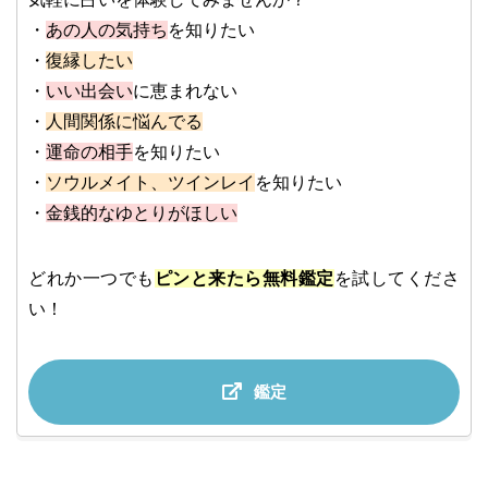
・
あの人の気持ち
を知りたい
・
復縁したい
・
いい出会い
に恵まれない
・
人間関係に悩んでる
・
運命の相手
を知りたい
・
ソウルメイト、ツインレイ
を知りたい
・
金銭的なゆとりがほしい
どれか一つでも
ピンと来たら無料鑑定
を試してくださ
い！
鑑定