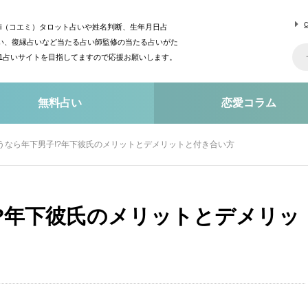
mi（コエミ）タロット占いや姓名判断、生年月日占
い、復縁占いなど当たる占い師監修の当たる占いがた
o1占いサイトを目指してますので応援お願いします。
無料占い
恋愛コラム
うなら年下男子!?年下彼氏のメリットとデメリットと付き合い方
?年下彼氏のメリットとデメリッ