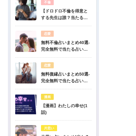
不倫
【ドロドロ不倫を得意と
する先生は誰？当たる電
話占いはどこ？】
恋愛
無料不倫占いまとめ40選-
完全無料で当たる占いだ
けを公開！
恋愛
無料復縁占いまとめ50選-
完全無料で当たる占いだ
けを公開！
漫画
【漫画】わたしの幸せ(1
話)
片思い