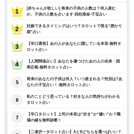
[赤ちゃんが欲しい] 将来の子供の人数は？何人産む
か、子供の人数を占います-四柱推命-子宝占い
妊娠できるタイミングはいつ？タロットで視る“授かり
期”占い
【辛口透視】あの人があなたに隠している本音-無料タ
ロット占い-
【人間関係占い】あなたを傷つけたあの人の未来・因
果応報-無料タロット占い-
将来のあなたの子供は何人？いつ産まれる？性別は?あ
なたの子宝占い！-無料タロット占い
私のことどう思っている？好きな人の気持ちがわかる
タロット占い
【辛口タロット】上司の本音は“好き”か“嫌い”か？職
場の縁を無料診断！
【二者択一タロット占い】AとBどちらを選べばいい？