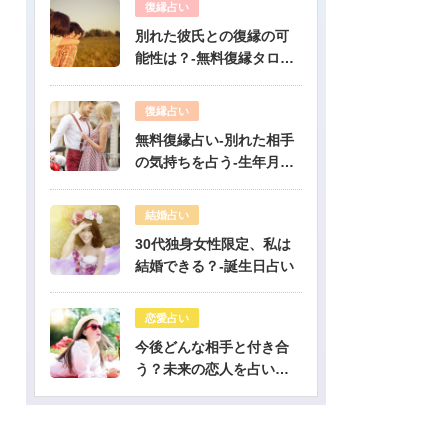
復縁占い
別れた彼氏との復縁の可
能性は？-無料復縁タロッ
ト占い
復縁占い
無料復縁占い-別れた相手
の気持ちを占う-生年月日
占い
結婚占い
30代独身女性限定、私は
結婚できる？-誕生日占い
恋愛占い
今後どんな相手と付き合
う？未来の恋人を占いま
す-無料生年月日占い