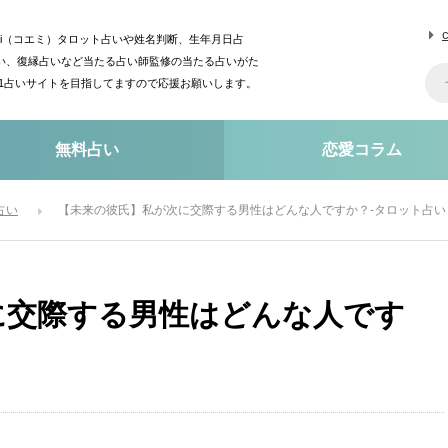
mi（コエミ）タロット占いや姓名判断、生年月日占
い、復縁占いなど当たる占い師監修の当たる占いがた
o1占いサイトを目指してますので応援お願いします。
無料占い
恋愛コラム
占い
【未来の彼氏】私が次に交際する男性はどんな人ですか？-タロット占い
に交際する男性はどんな人です