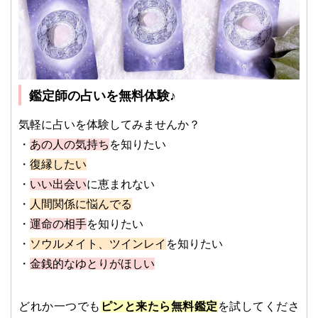
鑑定師の占いを無料体験♪
気軽に占いを体験してみませんか？
・
あの人の気持ち
を知りたい
・
復縁したい
・
いい出会い
に恵まれない
・
人間関係に悩んでる
・
運命の相手
を知りたい
・
ソウルメイト、ツインレイ
を知りたい
・
金銭的なゆとりがほしい
どれか一つでも
ピンと来たら無料鑑定
を試してくださ