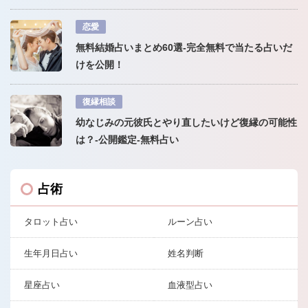
恋愛
無料結婚占いまとめ60選-完全無料で当たる占いだ
けを公開！
復縁相談
幼なじみの元彼氏とやり直したいけど復縁の可能性
は？-公開鑑定-無料占い
占術
タロット占い
ルーン占い
生年月日占い
姓名判断
星座占い
血液型占い