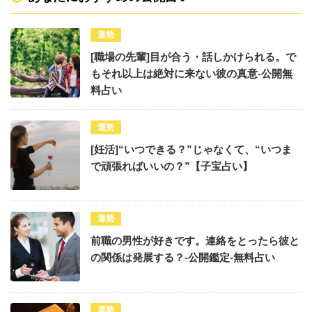
運勢
[職場の先輩]目が合う・話しかけられる。で
もそれ以上は絶対に来ない彼の真意-公開無
料占い
運勢
[妊活]“いつできる？”じゃなくて、“いつま
で頑張ればいいの？”【子宝占い】
運勢
前職の男性が好きです。連絡をとったら彼と
の関係は発展する？-公開鑑定-無料占い
運勢