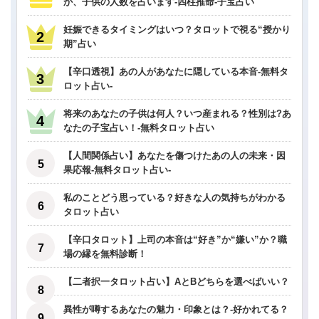
か、子供の人数を占います-四柱推命-子宝占い
妊娠できるタイミングはいつ？タロットで視る“授かり
期”占い
【辛口透視】あの人があなたに隠している本音-無料タ
ロット占い-
将来のあなたの子供は何人？いつ産まれる？性別は?あ
なたの子宝占い！-無料タロット占い
【人間関係占い】あなたを傷つけたあの人の未来・因
果応報-無料タロット占い-
私のことどう思っている？好きな人の気持ちがわかる
タロット占い
【辛口タロット】上司の本音は“好き”か“嫌い”か？職
場の縁を無料診断！
【二者択一タロット占い】AとBどちらを選べばいい？
異性が噂するあなたの魅力・印象とは？-好かれてる？