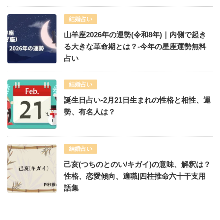
結婚占い
山羊座2026年の運勢(令和8年)｜内側で起き
る大きな革命期とは？-今年の星座運勢無料
占い
結婚占い
誕生日占い-2月21日生まれの性格と相性、運
勢、有名人は？
結婚占い
己亥(つちのとのい/キガイ)の意味、解釈は？
性格、恋愛傾向、適職|四柱推命六十干支用
語集