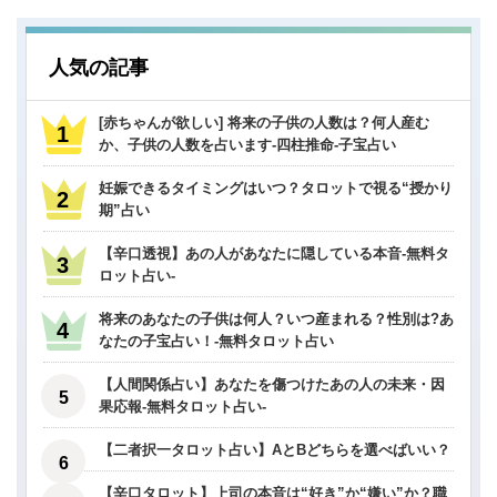
人気の記事
[赤ちゃんが欲しい] 将来の子供の人数は？何人産む
か、子供の人数を占います-四柱推命-子宝占い
妊娠できるタイミングはいつ？タロットで視る“授かり
期”占い
【辛口透視】あの人があなたに隠している本音-無料タ
ロット占い-
将来のあなたの子供は何人？いつ産まれる？性別は?あ
なたの子宝占い！-無料タロット占い
【人間関係占い】あなたを傷つけたあの人の未来・因
果応報-無料タロット占い-
【二者択一タロット占い】AとBどちらを選べばいい？
【辛口タロット】上司の本音は“好き”か“嫌い”か？職