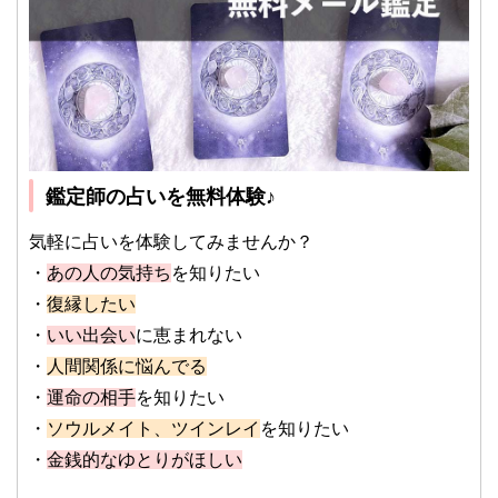
鑑定師の占いを無料体験♪
気軽に占いを体験してみませんか？
・
あの人の気持ち
を知りたい
・
復縁したい
・
いい出会い
に恵まれない
・
人間関係に悩んでる
・
運命の相手
を知りたい
・
ソウルメイト、ツインレイ
を知りたい
・
金銭的なゆとりがほしい