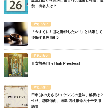
誕生日占い-7月26日生まれの性格と相性、運
勢、有名人は？
片思い占い
「今すぐに旦那と離婚したい!!」と結婚して
後悔する理由6つ
片思い占い
Ⅱ女教皇[The High Priestess]
片思い占い
甲申(きのえさる/コウシン)の意味、解釈は？
性格、恋愛傾向、適職|四柱推命六十干支用
語集