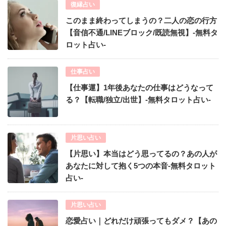
復縁占い
このまま終わってしまうの？二人の恋の行方
【音信不通/LINEブロック/既読無視】-無料タ
ロット占い-
仕事占い
【仕事運】1年後あなたの仕事はどうなって
る？【転職/独立/出世】-無料タロット占い-
片思い占い
【片思い】本当はどう思ってるの？あの人が
あなたに対して抱く5つの本音-無料タロット
占い-
片思い占い
恋愛占い｜どれだけ頑張ってもダメ？【あの