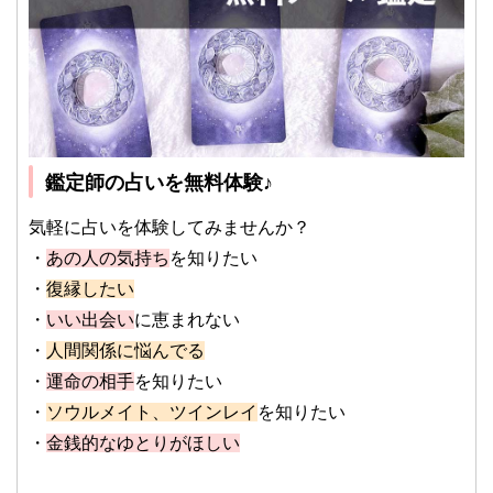
鑑定師の占いを無料体験♪
気軽に占いを体験してみませんか？
・
あの人の気持ち
を知りたい
・
復縁したい
・
いい出会い
に恵まれない
・
人間関係に悩んでる
・
運命の相手
を知りたい
・
ソウルメイト、ツインレイ
を知りたい
・
金銭的なゆとりがほしい