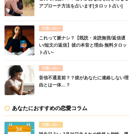
アプローチ方法を占います[タロット占い]
片思い占い
これって脈ナシ？【既読・未読無視/返信遅
い/短文の返信】彼の本音と理由-無料タロッ
ト占い-
片思い占い
音信不通直前？？彼があなたに連絡しない理
由とは一体…？
あなたにおすすめの恋愛コラム
片思い占い