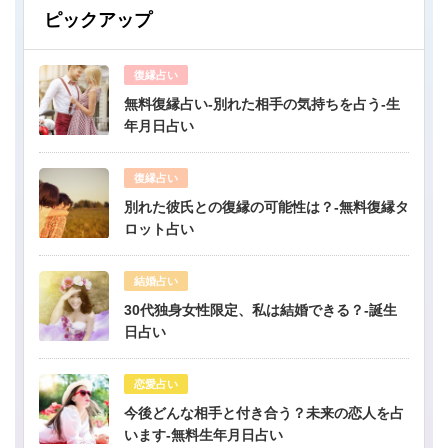
ピックアップ
復縁占い
無料復縁占い-別れた相手の気持ちを占う-生
年月日占い
復縁占い
別れた彼氏との復縁の可能性は？-無料復縁タ
ロット占い
結婚占い
30代独身女性限定、私は結婚できる？-誕生
日占い
恋愛占い
今後どんな相手と付き合う？未来の恋人を占
います-無料生年月日占い