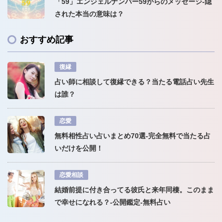
「59」エンジェルナンバー59からのメッセージ-隠
された本当の意味は？
おすすめ記事
復縁
占い師に相談して復縁できる？当たる電話占い先生
は誰？
恋愛
無料相性占い占いまとめ70選-完全無料で当たる占
いだけを公開！
恋愛相談
結婚前提に付き合ってる彼氏と来年同棲。このまま
で幸せになれる？-公開鑑定-無料占い