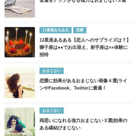
金運をアップさせる強力なおまじない３選
12星座あるある
恋愛
12星座あるある【恋人へのサプライズは？】
獅子座は●●でお出迎え、射手座は××体験に
招待
おまじない
恋愛に効果があるおまじない画像４選|ライ
ンやFacebook、Twitterに最適！
おまじない
両思いになれる強力おまじない３選|効果の
ある縁結びまじない