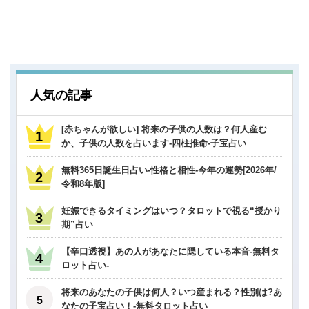
人気の記事
[赤ちゃんが欲しい] 将来の子供の人数は？何人産む
か、子供の人数を占います-四柱推命-子宝占い
無料365日誕生日占い-性格と相性-今年の運勢[2026年/
令和8年版]
妊娠できるタイミングはいつ？タロットで視る“授かり
期”占い
【辛口透視】あの人があなたに隠している本音-無料タ
ロット占い-
将来のあなたの子供は何人？いつ産まれる？性別は?あ
なたの子宝占い！-無料タロット占い