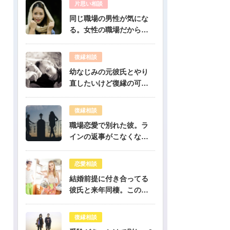
片思い相談
同じ職場の男性が気にな
る。女性の職場だから人
気のある彼だけど、彼は
私のこと好き？-公開鑑定-
復縁相談
無料占い
幼なじみの元彼氏とやり
直したいけど復縁の可能
性は？-公開鑑定-無料占い
復縁相談
職場恋愛で別れた彼。ラ
インの返事がこなくなっ
たけど復縁できますか？-
公開鑑定-無料占い
恋愛相談
結婚前提に付き合ってる
彼氏と来年同棲。このま
まで幸せになれる？-公開
鑑定-無料占い
復縁相談