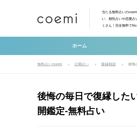
当たる無料占いのcoe
い、相性占いや恋愛占
くさん！完全無料でN
ホーム
無料占いcoemi
公開占い
復縁相談
後悔
後悔の毎日で復縁した
開鑑定-無料占い