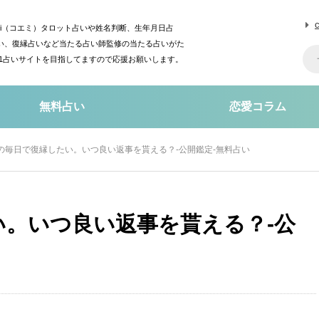
mi（コエミ）タロット占いや姓名判断、生年月日占
い、復縁占いなど当たる占い師監修の当たる占いがた
o1占いサイトを目指してますので応援お願いします。
無料占い
恋愛コラム
の毎日で復縁したい。いつ良い返事を貰える？-公開鑑定-無料占い
い。いつ良い返事を貰える？-公