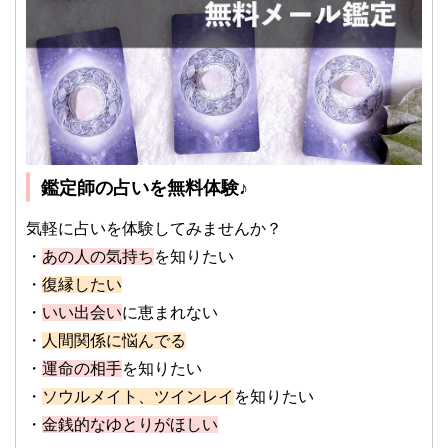
鑑定師の占いを無料体験♪
気軽に占いを体験してみませんか？
・
あの人の気持ち
を知りたい
・
復縁したい
・
いい出会い
に恵まれない
・
人間関係に悩んでる
・
運命の相手
を知りたい
・
ソウルメイト、ツインレイ
を知りたい
・
金銭的なゆとりがほしい