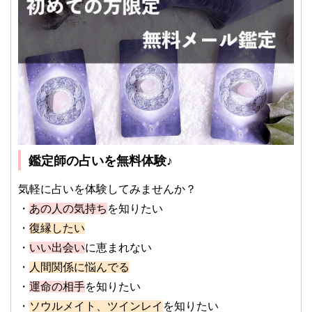
鑑定師の占いを無料体験♪
気軽に占いを体験してみませんか？
・
あの人の気持ち
を知りたい
・
復縁したい
・
いい出会い
に恵まれない
・
人間関係に悩んでる
・
運命の相手
を知りたい
・
ソウルメイト、ツインレイ
を知りたい