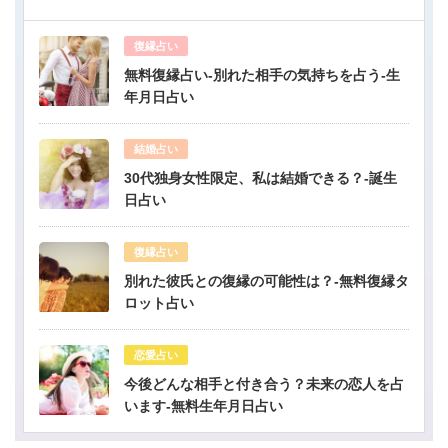
復縁占い
無料復縁占い-別れた相手の気持ちを占う-生
年月日占い
結婚占い
30代独身女性限定、私は結婚できる？-誕生
日占い
復縁占い
別れた彼氏との復縁の可能性は？-無料復縁タ
ロット占い
恋愛占い
今後どんな相手と付き合う？未来の恋人を占
います-無料生年月日占い