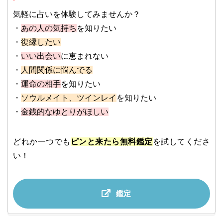
気軽に占いを体験してみませんか？
・
あの人の気持ち
を知りたい
・
復縁したい
・
いい出会い
に恵まれない
・
人間関係に悩んでる
・
運命の相手
を知りたい
・
ソウルメイト、ツインレイ
を知りたい
・
金銭的なゆとりがほしい
どれか一つでも
ピンと来たら無料鑑定
を試してくださ
い！
鑑定