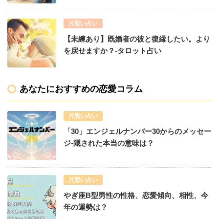
片思い占い
【未練あり】既婚者の彼と復縁したい。より
を戻せますか？-タロット占い
あなたにおすすめの恋愛コラム
片思い占い
「30」エンジェルナンバー30からのメッセー
ジ-隠された本当の意味は？
片思い占い
やぎ座B型男性の性格、恋愛傾向、相性、今
年の運勢は？