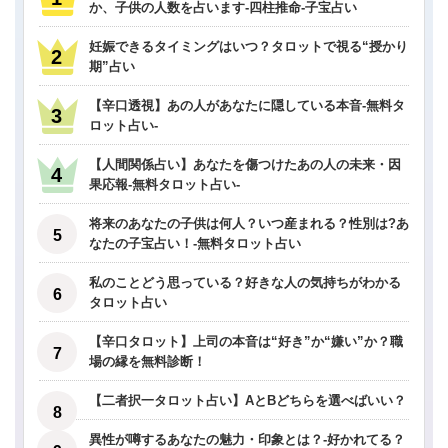
か、子供の人数を占います-四柱推命-子宝占い
妊娠できるタイミングはいつ？タロットで視る“授かり
期”占い
【辛口透視】あの人があなたに隠している本音-無料タ
ロット占い-
【人間関係占い】あなたを傷つけたあの人の未来・因
果応報-無料タロット占い-
将来のあなたの子供は何人？いつ産まれる？性別は?あ
なたの子宝占い！-無料タロット占い
私のことどう思っている？好きな人の気持ちがわかる
タロット占い
【辛口タロット】上司の本音は“好き”か“嫌い”か？職
場の縁を無料診断！
【二者択一タロット占い】AとBどちらを選べばいい？
異性が噂するあなたの魅力・印象とは？-好かれてる？