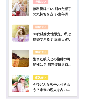
復縁占い
無料復縁占い-別れた相手
の気持ちを占う-生年月日
占い
結婚占い
30代独身女性限定、私は
結婚できる？-誕生日占い
復縁占い
別れた彼氏との復縁の可
能性は？-無料復縁タロッ
ト占い
恋愛占い
今後どんな相手と付き合
う？未来の恋人を占いま
す-無料生年月日占い