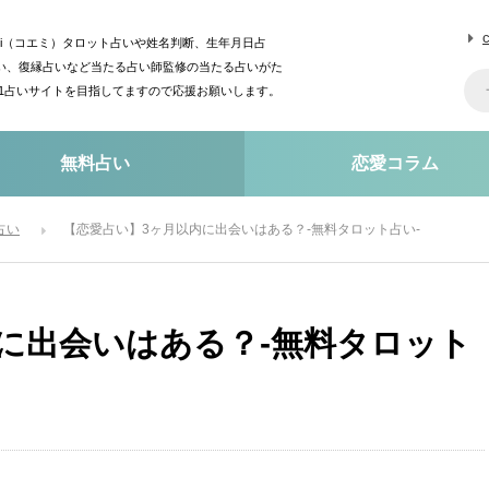
mi（コエミ）タロット占いや姓名判断、生年月日占
い、復縁占いなど当たる占い師監修の当たる占いがた
o1占いサイトを目指してますので応援お願いします。
無料占い
恋愛コラム
占い
【恋愛占い】3ヶ月以内に出会いはある？-無料タロット占い-
に出会いはある？-無料タロット