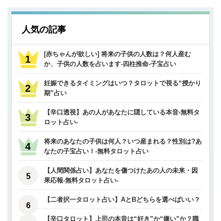
人気の記事
[赤ちゃんが欲しい] 将来の子供の人数は？何人産む
か、子供の人数を占います-四柱推命-子宝占い
妊娠できるタイミングはいつ？タロットで視る“授かり
期”占い
【辛口透視】あの人があなたに隠している本音-無料タ
ロット占い-
将来のあなたの子供は何人？いつ産まれる？性別は?あ
なたの子宝占い！-無料タロット占い
【人間関係占い】あなたを傷つけたあの人の未来・因
果応報-無料タロット占い-
【二者択一タロット占い】AとBどちらを選べばいい？
【辛口タロット】上司の本音は“好き”か“嫌い”か？職