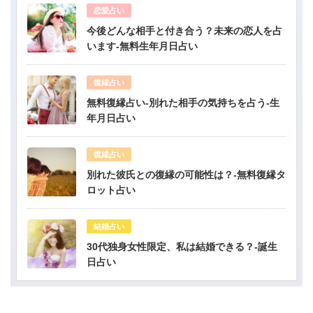
恋愛占い
今後どんな相手と付き合う？未来の恋人を占
います-無料生年月日占い
復縁占い
無料復縁占い-別れた相手の気持ちを占う-生
年月日占い
復縁占い
別れた彼氏との復縁の可能性は？-無料復縁タ
ロット占い
結婚占い
30代独身女性限定、私は結婚できる？-誕生
日占い