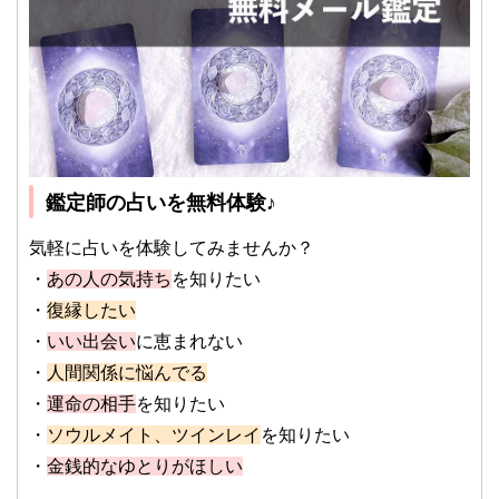
鑑定師の占いを無料体験♪
気軽に占いを体験してみませんか？
・
あの人の気持ち
を知りたい
・
復縁したい
・
いい出会い
に恵まれない
・
人間関係に悩んでる
・
運命の相手
を知りたい
・
ソウルメイト、ツインレイ
を知りたい
・
金銭的なゆとりがほしい