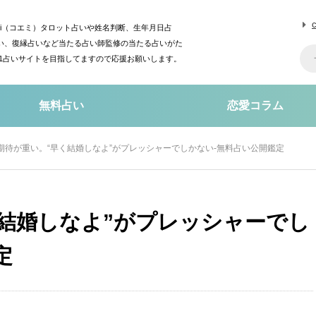
mi（コエミ）タロット占いや姓名判断、生年月日占
い、復縁占いなど当たる占い師監修の当たる占いがた
o1占いサイトを目指してますので応援お願いします。
無料占い
恋愛コラム
期待が重い。“早く結婚しなよ”がプレッシャーでしかない-無料占い公開鑑定
結婚しなよ”がプレッシャーでし
定