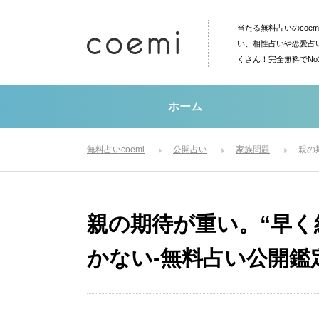
当たる無料占いのcoe
い、相性占いや恋愛占
くさん！完全無料でN
ホーム
無料占いcoemi
公開占い
家族問題
親の
親の期待が重い。“早く
かない-無料占い公開鑑