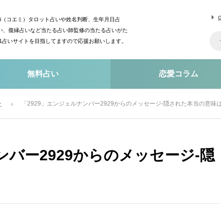
mi（コエミ）タロット占いや姓名判断、生年月日占
い、復縁占いなど当たる占い師監修の当たる占いがた
o1占いサイトを目指してますので応援お願いします。
無料占い
恋愛コラム
ー
「2929」エンジェルナンバー2929からのメッセージ-隠された本当の意味
ンバー2929からのメッセージ-隠