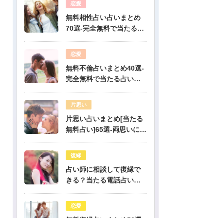
恋愛
無料相性占い占いまとめ
70選-完全無料で当たる占
いだけを公開！
恋愛
無料不倫占いまとめ40選-
完全無料で当たる占いだ
けを公開！
片思い
片思い占いまとめ[当たる
無料占い]65選-両思いにな
りたい人必見！驚くほど
当たる片思い占い
復縁
占い師に相談して復縁で
きる？当たる電話占い先
生は誰？
恋愛