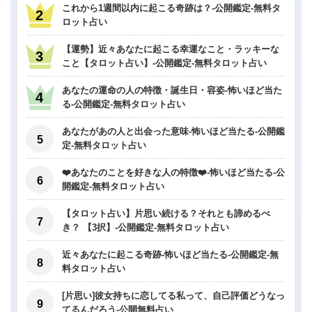
これから1週間以内に起こる奇跡は？-公開鑑定-無料タ
ロット占い
【運勢】近々あなたに起こる幸運なこと・ラッキーな
こと【タロット占い】-公開鑑定-無料タロット占い
あなたの運命の人の特徴・誕生日・容姿-怖いほど当た
る-公開鑑定-無料タロット占い
あなたがあの人と出会った意味-怖いほど当たる-公開鑑
定-無料タロット占い
❤️あなたのことを好きな人の特徴❤️-怖いほど当たる-公
開鑑定-無料タロット占い
【タロット占い】片思い続ける？それとも諦めるべ
き？ 【3択】-公開鑑定-無料タロット占い
近々あなたに起こる奇跡-怖いほど当たる-公開鑑定-無
料タロット占い
[片思い]彼女持ちに恋してる私って、自己評価どうなっ
てるんだろう-公開無料占い