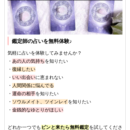
鑑定師の占いを無料体験♪
気軽に占いを体験してみませんか？
・
あの人の気持ち
を知りたい
・
復縁したい
・
いい出会い
に恵まれない
・
人間関係に悩んでる
・
運命の相手
を知りたい
・
ソウルメイト、ツインレイ
を知りたい
・
金銭的なゆとりがほしい
どれか一つでも
ピンと来たら無料鑑定
を試してくださ