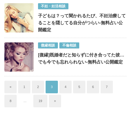
不妊・妊活相談
子どもは？って聞かれるたび、不妊治療して
ることを隠してる自分がつらい-無料占い公
開鑑定
復縁相談
不倫相談
[復縁]既婚者だと知らずに付き合ってた彼…
でも今でも忘れられない-無料占い公開鑑定
«
1
2
3
4
5
6
7
8
…
19
»