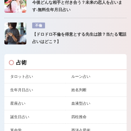
今後どんな相手と付き合う？未来の恋人を占いま
す-無料生年月日占い
不倫
【ドロドロ不倫を得意とする先生は誰？当たる電話
占いはどこ？】
占術
タロット占い
ルーン占い
生年月日占い
姓名判断
星座占い
血液型占い
誕生日占い
四柱推命
算命学
西洋占星術