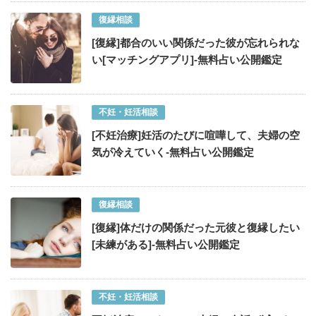
復縁相談
[復縁]都合のいい関係だった彼が忘れられな
い[マッチングアプリ]-無料占い公開鑑定
不妊・妊活相談
[不妊治療]妊活のたびに喧嘩して、夫婦の空
気が冷えていく-無料占い公開鑑定
復縁相談
[復縁]体だけの関係だった元彼と復縁したい
[未練がある]-無料占い公開鑑定
不妊・妊活相談