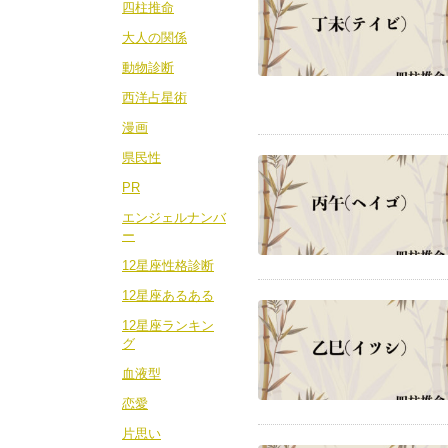
四柱推命
大人の関係
動物診断
西洋占星術
漫画
県民性
PR
エンジェルナンバ
ー
12星座性格診断
12星座あるある
12星座ランキン
グ
血液型
恋愛
片思い