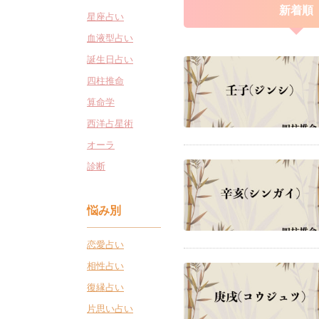
新着順
星座占い
血液型占い
誕生日占い
四柱推命
算命学
西洋占星術
オーラ
診断
悩み別
恋愛占い
相性占い
復縁占い
片思い占い