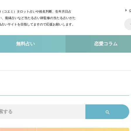
mi（コエミ）タロット占いや姓名判断、生年月日占
い、復縁占いなど当たる占い師監修の当たる占いがた
o1占いサイトを目指してますので応援お願いします。
無料占い
恋愛コラム