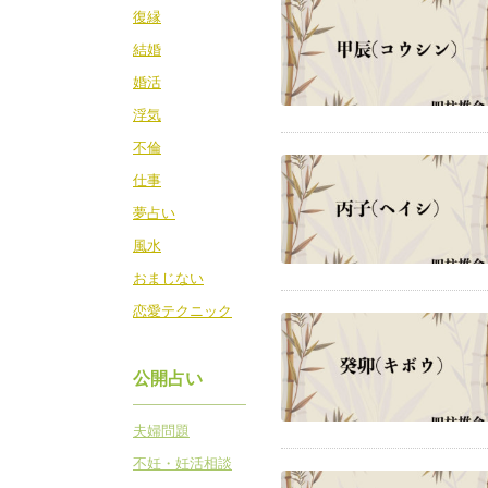
復縁
結婚
婚活
浮気
不倫
仕事
夢占い
風水
おまじない
恋愛テクニック
公開占い
夫婦問題
不妊・妊活相談