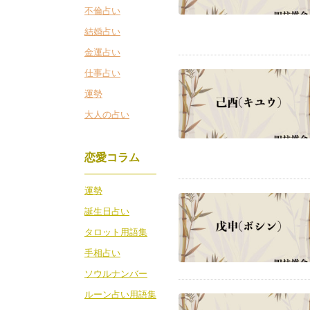
不倫占い
結婚占い
金運占い
仕事占い
運勢
大人の占い
恋愛コラム
運勢
誕生日占い
タロット用語集
手相占い
ソウルナンバー
ルーン占い用語集