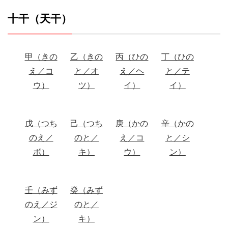
十干（天干）
甲（きの
乙（きの
丙（ひの
丁（ひの
え／コ
と／オ
え／ヘ
と／テ
ウ）
ツ）
イ）
イ）
戊（つち
己（つち
庚（かの
辛（かの
のえ／
のと／
え／コ
と／シ
ボ）
キ）
ウ）
ン）
壬（みず
癸（みず
のえ／ジ
のと／
ン）
キ）