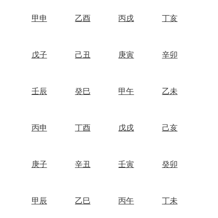
甲申
乙酉
丙戌
丁亥
戊子
己丑
庚寅
辛卯
壬辰
癸巳
甲午
乙未
丙申
丁酉
戊戌
己亥
庚子
辛丑
壬寅
癸卯
甲辰
乙巳
丙午
丁未