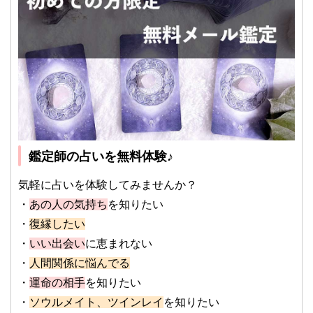
鑑定師の占いを無料体験♪
気軽に占いを体験してみませんか？
・
あの人の気持ち
を知りたい
・
復縁したい
・
いい出会い
に恵まれない
・
人間関係に悩んでる
・
運命の相手
を知りたい
・
ソウルメイト、ツインレイ
を知りたい