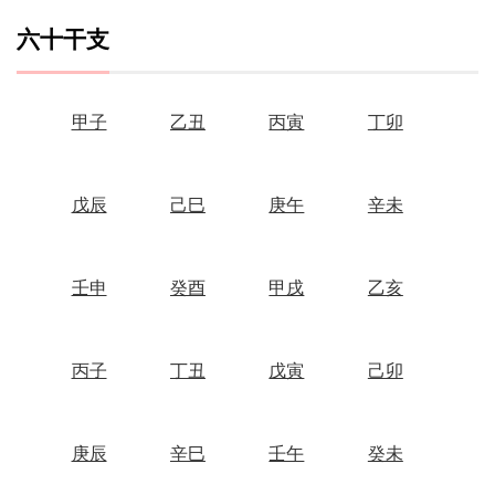
六十干支
甲子
乙丑
丙寅
丁卯
戊辰
己巳
庚午
辛未
壬申
癸酉
甲戌
乙亥
丙子
丁丑
戊寅
己卯
庚辰
辛巳
壬午
癸未