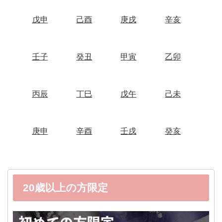
戊申
己酉
庚戌
辛亥
壬子
癸丑
甲寅
乙卯
丙辰
丁巳
戊午
己未
庚申
辛酉
壬戌
癸亥
20歳以上の方限定