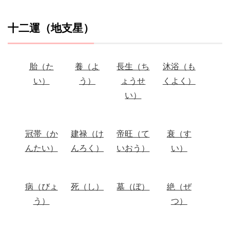
十二運（地支星）
胎（た
養（よ
長生（ち
沐浴（も
い）
う）
ょうせ
くよく）
い）
冠帯（か
建禄（け
帝旺（て
衰（す
んたい）
んろく）
いおう）
い）
病（びょ
死（し）
墓（ぼ）
絶（ぜ
う）
つ）