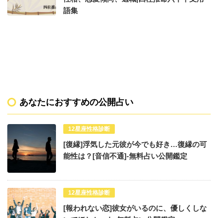
語集
あなたにおすすめの公開占い
12星座性格診断
[復縁]浮気した元彼が今でも好き…復縁の可
能性は？[音信不通]-無料占い公開鑑定
12星座性格診断
[報われない恋]彼女がいるのに、優しくしな