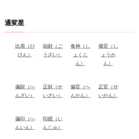
通変星
比肩（ひ
劫財（ご
食神（し
傷官（し
けん）
うざい）
ょくじ
ょうか
ん）
ん）
偏財（へ
正財（せ
偏官（へ
正官（せ
んざい）
いざい）
んかん）
いかん）
偏印（へ
印綬（い
んいん）
んじゅ）