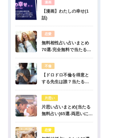
漫画
【漫画】わたしの幸せ(1
話)
恋愛
無料相性占い占いまとめ
70選-完全無料で当たる占
いだけを公開！
不倫
【ドロドロ不倫を得意と
する先生は誰？当たる電
話占いはどこ？】
片思い
片思い占いまとめ[当たる
無料占い]65選-両思いにな
りたい人必見！驚くほど
当たる片思い占い
恋愛