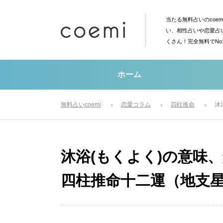
当たる無料占いのcoe
い、相性占いや恋愛占
くさん！完全無料でN
ホーム
無料占いcoemi
恋愛コラム
四柱推命
沐
沐浴(もくよく)の意味
四柱推命十二運（地支