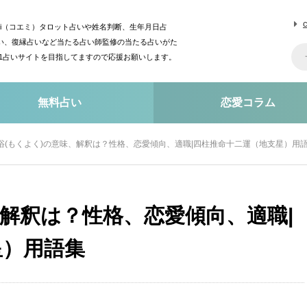
mi（コエミ）タロット占いや姓名判断、生年月日占
い、復縁占いなど当たる占い師監修の当たる占いがた
o1占いサイトを目指してますので応援お願いします。
無料占い
恋愛コラム
浴(もくよく)の意味、解釈は？性格、恋愛傾向、適職|四柱推命十二運（地支星）用
、解釈は？性格、恋愛傾向、適職|
星）用語集