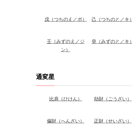
戊（つちのえ／ボ）
己（つちのと／キ
壬（みずのえ／ジ
癸（みずのと／キ
ン）
通変星
比肩（ひけん）
劫財（ごうざい）
偏財（へんざい）
正財（せいざい）