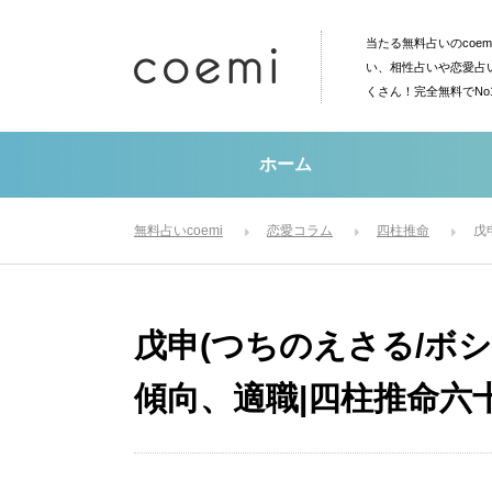
当たる無料占いのcoe
い、相性占いや恋愛占
くさん！完全無料でN
ホーム
無料占いcoemi
恋愛コラム
四柱推命
戊
戊申(つちのえさる/ボ
傾向、適職|四柱推命六