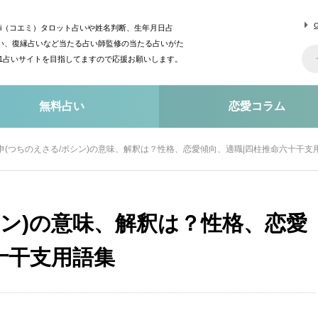
mi（コエミ）タロット占いや姓名判断、生年月日占
い、復縁占いなど当たる占い師監修の当たる占いがた
o1占いサイトを目指してますので応援お願いします。
無料占い
恋愛コラム
申(つちのえさる/ボシン)の意味、解釈は？性格、恋愛傾向、適職|四柱推命六十干支
シン)の意味、解釈は？性格、恋愛
十干支用語集