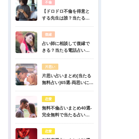
不倫
【ドロドロ不倫を得意と
する先生は誰？当たる電
話占いはどこ？】
復縁
占い師に相談して復縁で
きる？当たる電話占い先
生は誰？
片思い
片思い占いまとめ[当たる
無料占い]65選-両思いにな
りたい人必見！驚くほど
当たる片思い占い
恋愛
無料不倫占いまとめ40選-
完全無料で当たる占いだ
けを公開！
恋愛