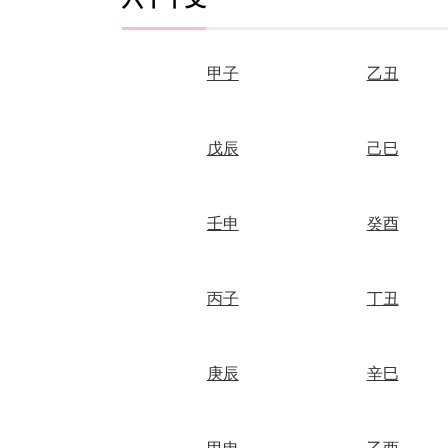
甲子
乙丑
戊辰
己巳
壬申
癸酉
丙子
丁丑
庚辰
辛巳