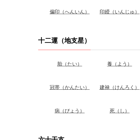
偏印（へんいん）
印綬（いんじゅ）
十二運（地支星）
胎（たい）
養（よう）
冠帯（かんたい）
建禄（けんろく）
病（びょう）
死（し）
六十干支