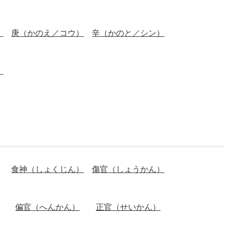
）
庚（かのえ／コウ）
辛（かのと／シン）
）
食神（しょくじん）
傷官（しょうかん）
偏官（へんかん）
正官（せいかん）