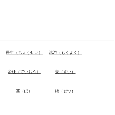
長生（ちょうせい）
沐浴（もくよく）
帝旺（ていおう）
衰（すい）
墓（ぼ）
絶（ぜつ）