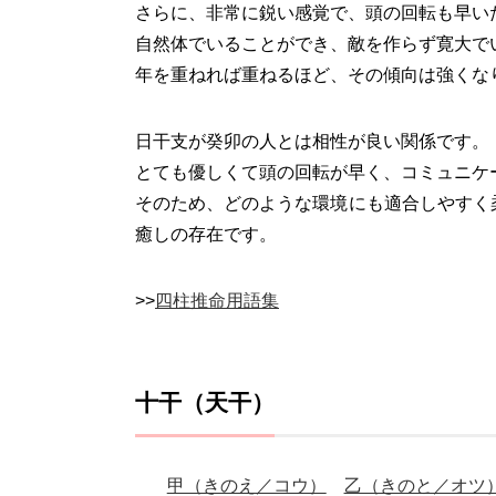
さらに、非常に鋭い感覚で、頭の回転も早い
自然体でいることができ、敵を作らず寛大で
年を重ねれば重ねるほど、その傾向は強くな
日干支が癸卯の人とは相性が良い関係です。
とても優しくて頭の回転が早く、コミュニケ
そのため、どのような環境にも適合しやすく
癒しの存在です。
>>
四柱推命用語集
十干（天干）
甲（きのえ／コウ）
乙（きのと／オツ