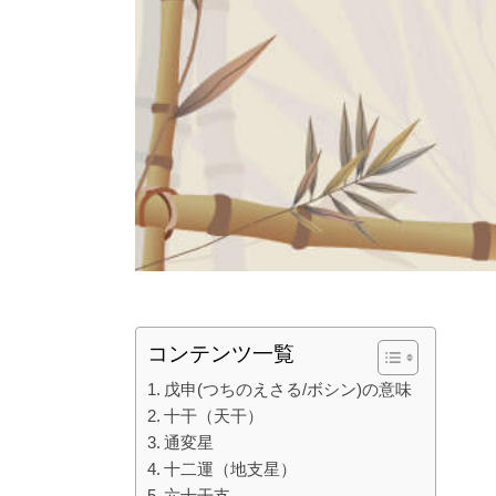
コンテンツ一覧
戊申(つちのえさる/ボシン)の意味
十干（天干）
通変星
十二運（地支星）
六十干支