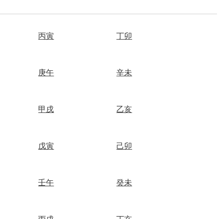
丙寅
丁卯
庚午
辛未
甲戌
乙亥
戊寅
己卯
壬午
癸未