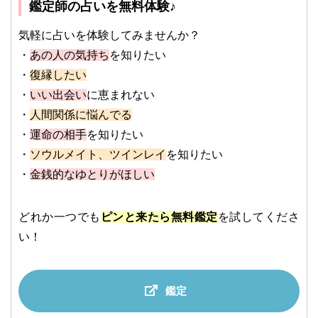
鑑定師の占いを無料体験♪
気軽に占いを体験してみませんか？
・
あの人の気持ち
を知りたい
・
復縁したい
・
いい出会い
に恵まれない
・
人間関係に悩んでる
・
運命の相手
を知りたい
・
ソウルメイト、ツインレイ
を知りたい
・
金銭的なゆとりがほしい
どれか一つでも
ピンと来たら無料鑑定
を試してくださ
い！
鑑定