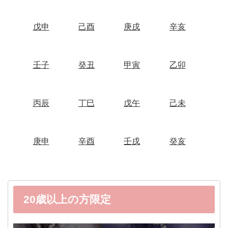
戊申
己酉
庚戌
辛亥
壬子
癸丑
甲寅
乙卯
丙辰
丁巳
戊午
己未
庚申
辛酉
壬戌
癸亥
20歳以上の方限定