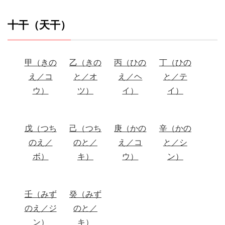
十干（天干）
甲（きの
乙（きの
丙（ひの
丁（ひの
え／コ
と／オ
え／ヘ
と／テ
ウ）
ツ）
イ）
イ）
戊（つち
己（つち
庚（かの
辛（かの
のえ／
のと／
え／コ
と／シ
ボ）
キ）
ウ）
ン）
壬（みず
癸（みず
のえ／ジ
のと／
ン）
キ）