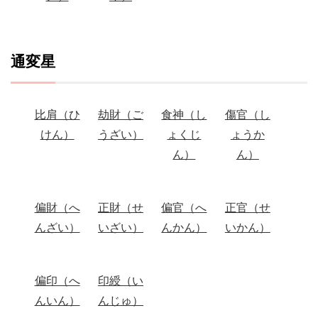
通変星
比肩（ひ
劫財（ご
食神（し
傷官（し
けん）
うざい）
ょくじ
ょうか
ん）
ん）
偏財（へ
正財（せ
偏官（へ
正官（せ
んざい）
いざい）
んかん）
いかん）
偏印（へ
印綬（い
んいん）
んじゅ）