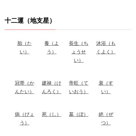
十二運（地支星）
胎（た
養（よ
長生（ち
沐浴（も
い）
う）
ょうせ
くよく）
い）
冠帯（か
建禄（け
帝旺（て
衰（す
んたい）
んろく）
いおう）
い）
病（びょ
死（し）
墓（ぼ）
絶（ぜ
う）
つ）