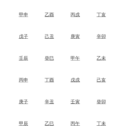
甲申
乙酉
丙戌
丁亥
戊子
己丑
庚寅
辛卯
壬辰
癸巳
甲午
乙未
丙申
丁酉
戊戌
己亥
庚子
辛丑
壬寅
癸卯
甲辰
乙巳
丙午
丁未