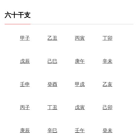
六十干支
甲子
乙丑
丙寅
丁卯
戊辰
己巳
庚午
辛未
壬申
癸酉
甲戌
乙亥
丙子
丁丑
戊寅
己卯
庚辰
辛巳
壬午
癸未