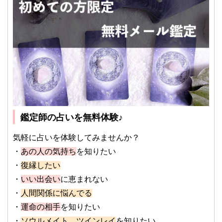
鑑定師の占いを無料体験♪
気軽に占いを体験してみませんか？
・
あの人の気持ち
を知りたい
・
復縁したい
・
いい出会い
に恵まれない
・
人間関係に悩んでる
・
運命の相手
を知りたい
・
ソウルメイト、ツインレイ
を知りたい