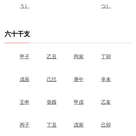
う）
つ）
六十干支
甲子
乙丑
丙寅
丁卯
戊辰
己巳
庚午
辛未
壬申
癸酉
甲戌
乙亥
丙子
丁丑
戊寅
己卯