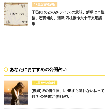
12星座性格診断
丁巳(ひのとのみ/テイシ)の意味、解釈は？性
格、恋愛傾向、適職|四柱推命六十干支用語
集
あなたにおすすめの公開占い
12星座性格診断
[復縁]彼の誕生日、LINEすら送れない私って
何？-公開鑑定-無料占い-