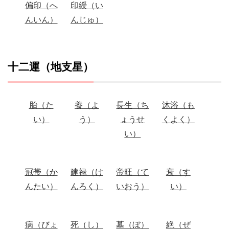
偏印（へ
印綬（い
んいん）
んじゅ）
十二運（地支星）
胎（た
養（よ
長生（ち
沐浴（も
い）
う）
ょうせ
くよく）
い）
冠帯（か
建禄（け
帝旺（て
衰（す
んたい）
んろく）
いおう）
い）
病（びょ
死（し）
墓（ぼ）
絶（ぜ