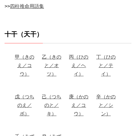
>>
四柱推命用語集
十干（天干）
甲（きの
乙（きの
丙（ひの
丁（ひの
え／コ
と／オ
え／ヘ
と／テ
ウ）
ツ）
イ）
イ）
戊（つち
己（つち
庚（かの
辛（かの
のえ／
のと／
え／コ
と／シ
ボ）
キ）
ウ）
ン）