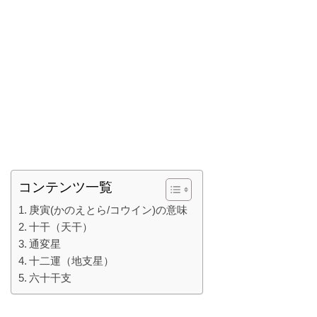
コンテンツ一覧
庚寅(かのえとら/コウイン)の意味
十干（天干）
通変星
十二運（地支星）
六十干支