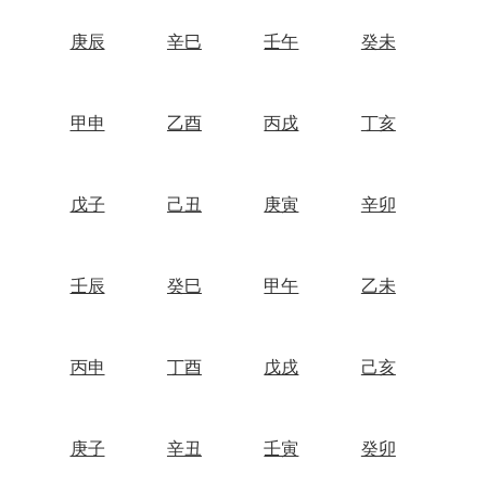
庚辰
辛巳
壬午
癸未
甲申
乙酉
丙戌
丁亥
戊子
己丑
庚寅
辛卯
壬辰
癸巳
甲午
乙未
丙申
丁酉
戊戌
己亥
庚子
辛丑
壬寅
癸卯