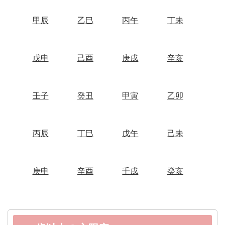
甲辰
乙巳
丙午
丁未
戊申
己酉
庚戌
辛亥
壬子
癸丑
甲寅
乙卯
丙辰
丁巳
戊午
己未
庚申
辛酉
壬戌
癸亥