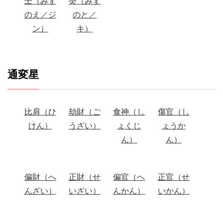
壬（みず
癸（みず
のえ／ジ
のと／
ン）
キ）
通変星
比肩（ひ
劫財（ご
食神（し
傷官（し
けん）
うざい）
ょくじ
ょうか
ん）
ん）
偏財（へ
正財（せ
偏官（へ
正官（せ
んざい）
いざい）
んかん）
いかん）