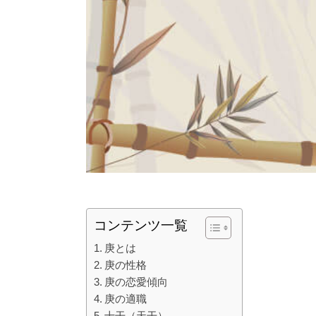
コンテンツ一覧
庚とは
庚の性格
庚の恋愛傾向
庚の適職
十干（天干）