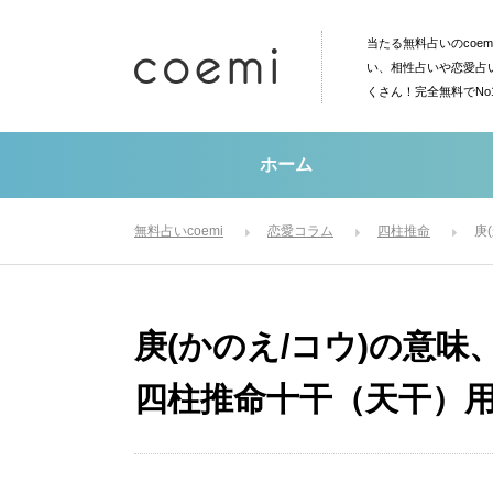
当たる無料占いのcoe
い、相性占いや恋愛占
くさん！完全無料でN
ホーム
無料占いcoemi
恋愛コラム
四柱推命
庚
庚(かのえ/コウ)の意
四柱推命十干（天干）