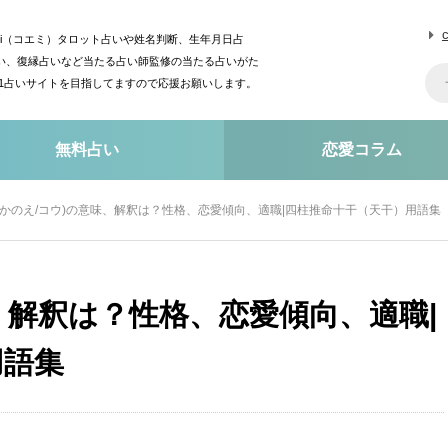
mi（コエミ）タロット占いや姓名判断、生年月日占
い、復縁占いなど当たる占い師監修の当たる占いがた
o1占いサイトを目指してますので応援お願いします。
無料占い
恋愛コラム
(かのえ/コウ)の意味、解釈は？性格、恋愛傾向、適職|四柱推命十干（天干）用語集
味、解釈は？性格、恋愛傾向、適職|
用語集