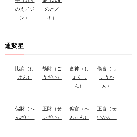
壬（みず
癸（みず
のえ／ジ
のと／
ン）
キ）
通変星
比肩（ひ
劫財（ご
食神（し
傷官（し
けん）
うざい）
ょくじ
ょうか
ん）
ん）
偏財（へ
正財（せ
偏官（へ
正官（せ
んざい）
いざい）
んかん）
いかん）