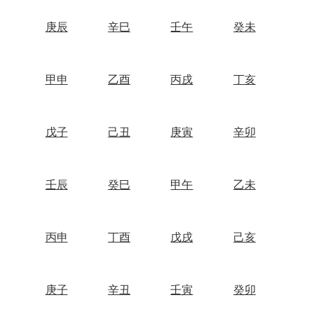
庚辰
辛巳
壬午
癸未
甲申
乙酉
丙戌
丁亥
戊子
己丑
庚寅
辛卯
壬辰
癸巳
甲午
乙未
丙申
丁酉
戊戌
己亥
庚子
辛丑
壬寅
癸卯