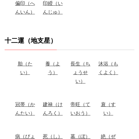
偏印（へ
印綬（い
んいん）
んじゅ）
十二運（地支星）
胎（た
養（よ
長生（ち
沐浴（も
い）
う）
ょうせ
くよく）
い）
冠帯（か
建禄（け
帝旺（て
衰（す
んたい）
んろく）
いおう）
い）
病（びょ
死（し）
墓（ぼ）
絶（ぜ