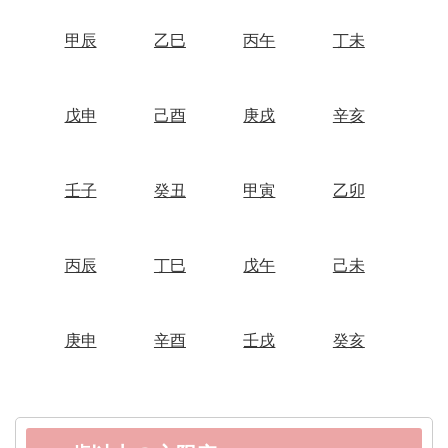
甲辰
乙巳
丙午
丁未
戊申
己酉
庚戌
辛亥
壬子
癸丑
甲寅
乙卯
丙辰
丁巳
戊午
己未
庚申
辛酉
壬戌
癸亥