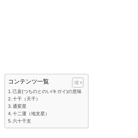
コンテンツ一覧
己亥(つちのとのい/キガイ)の意味
十干（天干）
通変星
十二運（地支星）
六十干支