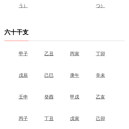
う）
つ）
六十干支
甲子
乙丑
丙寅
丁卯
戊辰
己巳
庚午
辛未
壬申
癸酉
甲戌
乙亥
丙子
丁丑
戊寅
己卯