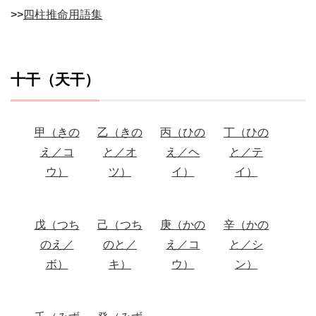
>>
四柱推命用語集
十干（天干）
甲（きの
乙（きの
丙（ひの
丁（ひの
え／コ
と／オ
え／ヘ
と／テ
ウ）
ツ）
イ）
イ）
戊（つち
己（つち
庚（かの
辛（かの
のえ／
のと／
え／コ
と／シ
ボ）
キ）
ウ）
ン）