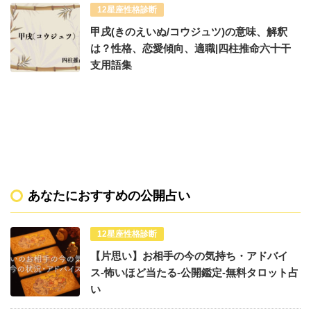
12星座性格診断
甲戌(きのえいぬ/コウジュツ)の意味、解釈
は？性格、恋愛傾向、適職|四柱推命六十干
支用語集
あなたにおすすめの公開占い
12星座性格診断
【片思い】お相手の今の気持ち・アドバイ
ス-怖いほど当たる-公開鑑定-無料タロット占
い