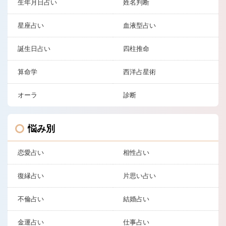
生年月日占い
姓名判断
星座占い
血液型占い
誕生日占い
四柱推命
算命学
西洋占星術
オーラ
診断
悩み別
恋愛占い
相性占い
復縁占い
片思い占い
不倫占い
結婚占い
金運占い
仕事占い