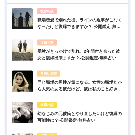
復縁相談
職場恋愛で別れた彼。ラインの返事がこなく
なったけど復縁できますか？-公開鑑定-無料
占い
復縁相談
受験がきっかけで別れ。2年間付き合った彼
女と復縁出来ますか？-公開鑑定-無料占い
片思い相談
同じ職場の男性が気になる。女性の職場だか
ら人気のある彼だけど、彼は私のこと好き？-
公開鑑定-無料占い
復縁相談
幼なじみの元彼氏とやり直したいけど復縁の
可能性は？-公開鑑定-無料占い