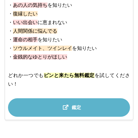
・
あの人の気持ち
を知りたい
・
復縁したい
・
いい出会い
に恵まれない
・
人間関係に悩んでる
・
運命の相手
を知りたい
・
ソウルメイト、ツインレイ
を知りたい
・
金銭的なゆとりがほしい
どれか一つでも
ピンと来たら無料鑑定
を試してくださ
い！
鑑定