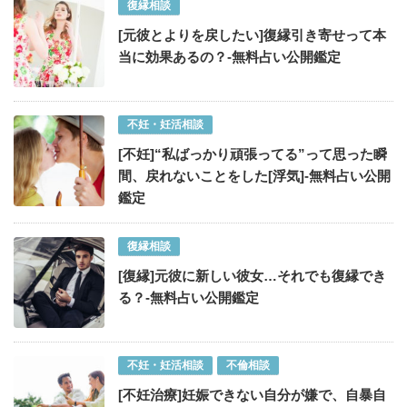
復縁相談
[元彼とよりを戻したい]復縁引き寄せって本
当に効果あるの？-無料占い公開鑑定
不妊・妊活相談
[不妊]“私ばっかり頑張ってる”って思った瞬
間、戻れないことをした[浮気]-無料占い公開
鑑定
復縁相談
[復縁]元彼に新しい彼女…それでも復縁でき
る？-無料占い公開鑑定
不妊・妊活相談
不倫相談
[不妊治療]妊娠できない自分が嫌で、自暴自