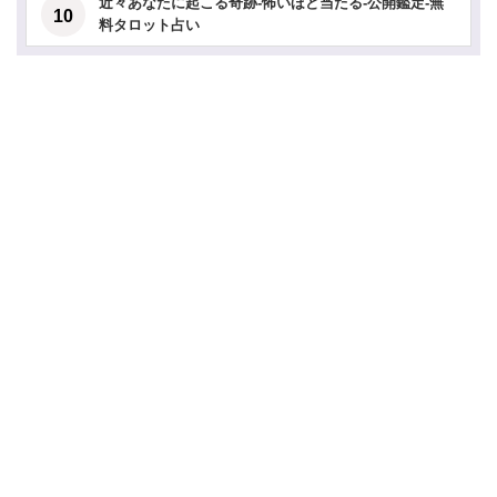
近々あなたに起こる奇跡-怖いほど当たる-公開鑑定-無
料タロット占い