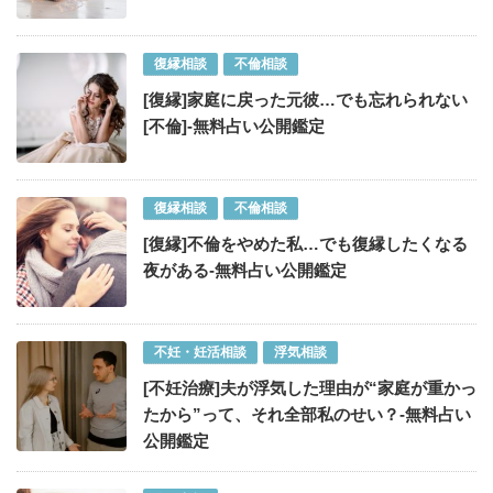
復縁相談
不倫相談
[復縁]家庭に戻った元彼…でも忘れられない
[不倫]-無料占い公開鑑定
復縁相談
不倫相談
[復縁]不倫をやめた私…でも復縁したくなる
夜がある-無料占い公開鑑定
不妊・妊活相談
浮気相談
[不妊治療]夫が浮気した理由が“家庭が重かっ
たから”って、それ全部私のせい？-無料占い
公開鑑定