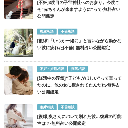
[不妊]3度目の子宝神社へのお参り。今度こ
そ“赤ちゃんが来ますように”って-無料占い
公開鑑定
復縁相談
不倫相談
[復縁]「いつか一緒に」と言いながら動かな
い彼に疲れた[不倫]-無料占い公開鑑定
不妊・妊活相談
浮気相談
[妊活中の浮気]“子どもがほしい”って言って
たのに、他の女に癒されてたんだね-無料占
い公開鑑定
復縁相談
不倫相談
[復縁]奥さんにバレて別れた彼…復縁の可能
性は？-無料占い公開鑑定