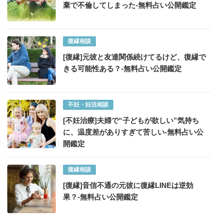
棄で不倫してしまった-無料占い公開鑑定
復縁相談
[復縁]元彼と友達関係続けてるけど、復縁で
きる可能性ある？-無料占い公開鑑定
不妊・妊活相談
[不妊治療]夫婦で“子どもが欲しい”気持ち
に、温度差がありすぎて苦しい-無料占い公
開鑑定
復縁相談
[復縁]音信不通の元彼に復縁LINEは逆効
果？-無料占い公開鑑定