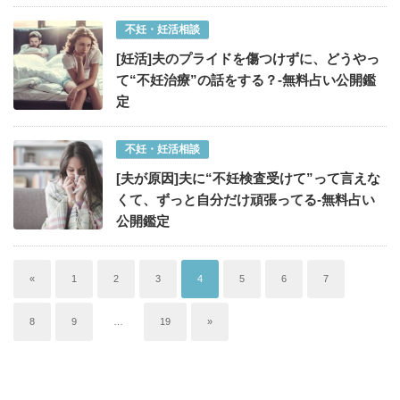
不妊・妊活相談
[妊活]夫のプライドを傷つけずに、どうやっ
て“不妊治療”の話をする？-無料占い公開鑑
定
不妊・妊活相談
[夫が原因]夫に“不妊検査受けて”って言えな
くて、ずっと自分だけ頑張ってる-無料占い
公開鑑定
«
1
2
3
4
5
6
7
8
9
…
19
»