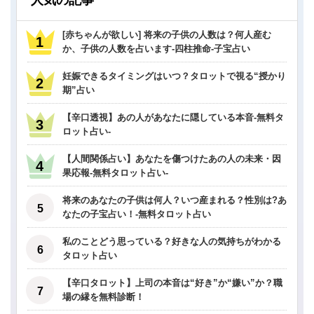
人気の記事
[赤ちゃんが欲しい] 将来の子供の人数は？何人産む
か、子供の人数を占います-四柱推命-子宝占い
妊娠できるタイミングはいつ？タロットで視る“授かり
期”占い
【辛口透視】あの人があなたに隠している本音-無料タ
ロット占い-
【人間関係占い】あなたを傷つけたあの人の未来・因
果応報-無料タロット占い-
将来のあなたの子供は何人？いつ産まれる？性別は?あ
なたの子宝占い！-無料タロット占い
私のことどう思っている？好きな人の気持ちがわかる
タロット占い
【辛口タロット】上司の本音は“好き”か“嫌い”か？職
場の縁を無料診断！