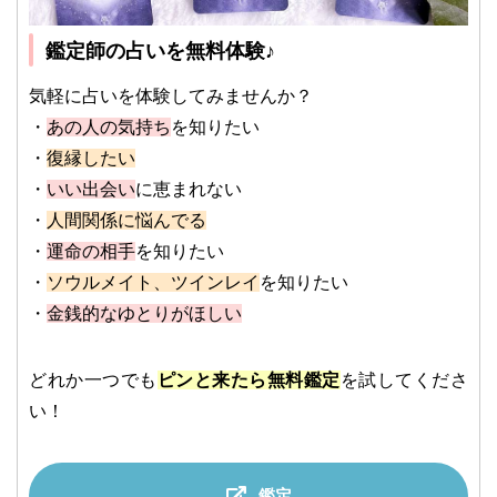
鑑定師の占いを無料体験♪
気軽に占いを体験してみませんか？
・
あの人の気持ち
を知りたい
・
復縁したい
・
いい出会い
に恵まれない
・
人間関係に悩んでる
・
運命の相手
を知りたい
・
ソウルメイト、ツインレイ
を知りたい
・
金銭的なゆとりがほしい
どれか一つでも
ピンと来たら無料鑑定
を試してくださ
い！
鑑定