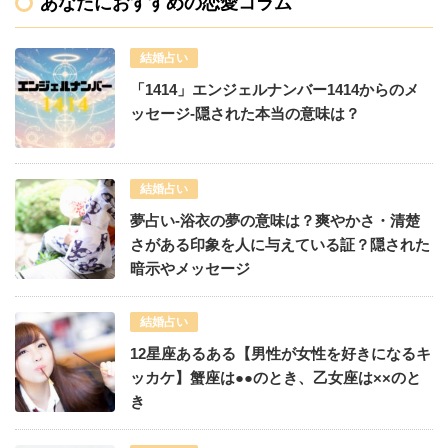
あなたにおすすめの恋愛コラム
結婚占い
「1414」エンジェルナンバー1414からのメ
ッセージ-隠された本当の意味は？
結婚占い
夢占い-浴衣の夢の意味は？爽やかさ・清楚
さがある印象を人に与えている証？隠された
暗示やメッセージ
結婚占い
12星座あるある【男性が女性を好きになるキ
ッカケ】蟹座は●●のとき、乙女座は××のと
き