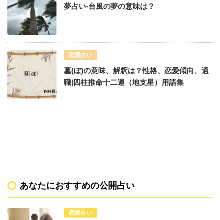
夢占い-台風の夢の意味は？
恋愛占い
墓(ぼ)の意味、解釈は？性格、恋愛傾向、適
職|四柱推命十二運（地支星）用語集
あなたにおすすめの公開占い
恋愛占い