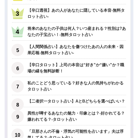
【辛口透視】あの人があなたに隠している本音-無料タ
ロット占い-
将来のあなたの子供は何人？いつ産まれる？性別は?あ
なたの子宝占い！-無料タロット占い
【人間関係占い】あなたを傷つけたあの人の未来・因
果応報-無料タロット占い-
【辛口タロット】上司の本音は“好き”か“嫌い”か？職
場の縁を無料診断！
私のことどう思っている？好きな人の気持ちがわかる
タロット占い
【二者択一タロット占い】AとBどちらを選べばいい？
異性が噂するあなたの魅力・印象とは？-好かれてる？
嫌われてる？-タロット占い
「旦那さんの不倫・浮気の可能性を占います」夫は浮
気してる？-タロット占い