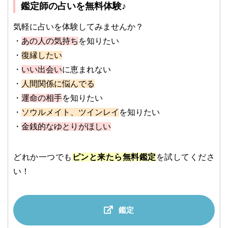
鑑定師の占いを無料体験♪
気軽に占いを体験してみませんか？
・
あの人の気持ち
を知りたい
・
復縁したい
・
いい出会い
に恵まれない
・
人間関係に悩んでる
・
運命の相手
を知りたい
・
ソウルメイト、ツインレイ
を知りたい
・
金銭的なゆとりがほしい
どれか一つでも
ピンと来たら無料鑑定
を試してくださ
い！
鑑定