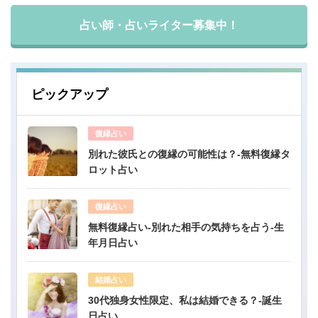
占い師・占いライター募集中！
ピックアップ
復縁占い
別れた彼氏との復縁の可能性は？-無料復縁タ
ロット占い
復縁占い
無料復縁占い-別れた相手の気持ちを占う-生
年月日占い
結婚占い
30代独身女性限定、私は結婚できる？-誕生
日占い